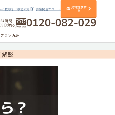
資料請求す
から依頼をご検討の方
葬儀関連サポート
無料
る
0120-082-029
24時間
365日対応
額プラン九州
く解説