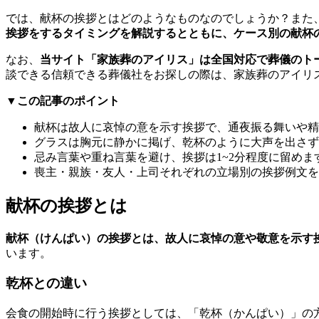
では、献杯の挨拶とはどのようなものなのでしょうか？また
挨拶をするタイミングを解説するとともに、ケース別の献杯
なお、
当サイト「家族葬のアイリス」は全国対応で葬儀のトー
談できる信頼できる葬儀社をお探しの際は、家族葬のアイリ
▼この記事のポイント
献杯は故人に哀悼の意を示す挨拶で、通夜振る舞いや精
グラスは胸元に静かに掲げ、乾杯のように大声を出さず
忌み言葉や重ね言葉を避け、挨拶は1~2分程度に留めま
喪主・親族・友人・上司それぞれの立場別の挨拶例文を
献杯の挨拶とは
献杯（けんぱい）の挨拶とは、故人に哀悼の意や敬意を示す
います。
乾杯との違い
会食の開始時に行う挨拶としては、「乾杯（かんぱい）」の