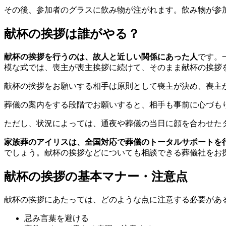
その後、参加者のグラスに飲み物が注がれます。飲み物が参
献杯の挨拶は誰がやる？
献杯の挨拶を行うのは、故人と近しい関係にあった人
です。
模な式では、喪主が喪主挨拶に続けて、そのまま献杯の挨拶
献杯の挨拶をお願いする相手は原則として喪主が決め、喪主
葬儀の案内をする段階でお願いすると、相手も事前に心づも
ただし、状況によっては、通夜や葬儀の当日に顔を合わせた
家族葬のアイリスは、全国対応で葬儀のトータルサポートを
でしょう。献杯の挨拶などについても相談できる葬儀社をお
献杯の挨拶の基本マナー・注意点
献杯の挨拶にあたっては、どのような点に注意する必要があ
忌み言葉を避ける