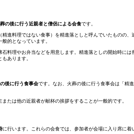
葬の後に行う近親者と僧侶による会食
です。
（精進料理ではない食事）を精進落としと呼んでいたものの、
一般的となっています。
の懐石料理やお弁当などを用意します。精進落としの開始時には
ともあります。
の後に行う食事会
です。なお、火葬の後に行う食事会は「精進
主または他の近親者が献杯の挨拶をすることが一般的です。
時
に行います。これらの会食では、参加者が会場に入り席に着