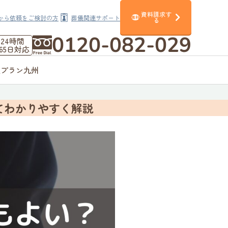
資料請求す
から依頼をご検討の方
葬儀関連サポート
無料
る
0120-082-029
24時間
365日対応
額プラン九州
てわかりやすく解説