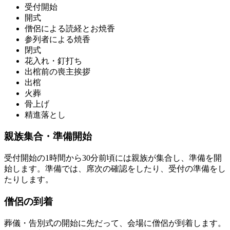
受付開始
開式
僧侶による読経とお焼香
参列者による焼香
閉式
花入れ・釘打ち
出棺前の喪主挨拶
出棺
火葬
骨上げ
精進落とし
親族集合・準備開始
受付開始の1時間から30分前頃には親族が集合し、準備を開
始します。準備では、席次の確認をしたり、受付の準備をし
たりします。
僧侶の到着
葬儀・告別式の開始に先だって、会場に僧侶が到着します。