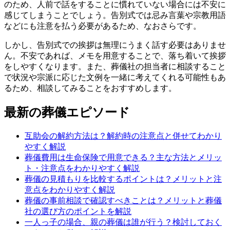
のため、人前で話をすることに慣れていない場合には不安に
感じてしまうことでしょう。告別式では忌み言葉や宗教用語
などにも注意を払う必要があるため、なおさらです。
しかし、告別式での挨拶は無理にうまく話す必要はありませ
ん。不安であれば、メモを用意することで、落ち着いて挨拶
をしやすくなります。また、葬儀社の担当者に相談すること
で状況や宗派に応じた文例を一緒に考えてくれる可能性もあ
るため、相談してみることをおすすめします。
最新の葬儀エピソード
互助会の解約方法は？解約時の注意点と併せてわかり
やすく解説
葬儀費用は生命保険で用意できる？主な方法とメリッ
ト・注意点をわかりやすく解説
葬儀の見積もりを比較するポイントは？メリットと注
意点をわかりやすく解説
葬儀の事前相談で確認すべきことは？メリットと葬儀
社の選び方のポイントを解説
一人っ子の場合、親の葬儀は誰が行う？検討しておく