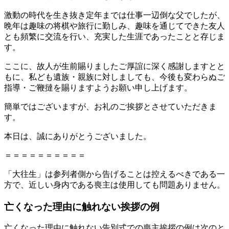
激動の時代を生き抜き定年までは仕事一辺倒な父でしたが、
晩年は趣味の将棋や旅行に勤しみ、趣味を通じてできた友人
とも頻繁に交流を行い、充実した生涯であったことと存じま
す。
ここに、故人が生前賜りましたご厚誼に深く感謝しますとと
もに、私ども遺族・親族に対しましても、今後も変わらぬご
指導・ご鞭撻を賜りますようお願い申し上げます。
簡単ではございますが、お礼のご挨拶とさせていただきま
す。
本日は、誠にありがとうございました。
＝＝＝＝＝＝＝＝＝＝
「大往生」は参列者側から告げることは控えるべきである一
方で、近しい身内である喪主は使用しても問題ありません。
亡くなった理由に触れない挨拶の例
亡くなった理由に触れない告別式での喪主挨拶の例は次のと