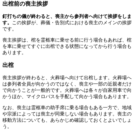
出棺前の喪主挨拶
釘打ちの儀が終わると、喪主から参列者へ向けて挨拶をしま
す。
この挨拶が、葬儀・告別式における喪主のメインの挨拶
です。
喪主挨拶は、棺を霊柩車に乗せる前に行う場合もあれば、棺
を車に乗せてすぐに出棺できる状態になってから行う場合も
あります。
出棺
喪主挨拶が終わると、火葬場へ向けて出棺します。火葬場へ
は参列者全員が向かうのではなく、喪主や一部の近親者だけ
で向かうことが一般的です。火葬場へは各々が自家用車で向
かうほか、マイクロバスを手配して向かう場合もあります。
なお、喪主は霊柩車の助手席に乗る場合もある一方で、地域
や宗派によっては喪主が同乗しない場合もあります。喪主の
移動方法についても、あらかじめ確認しておくとよいでしょ
う。