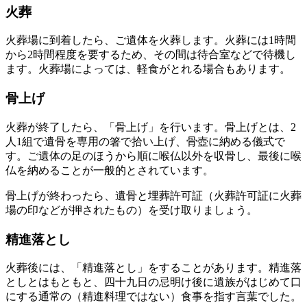
火葬
火葬場に到着したら、ご遺体を火葬します。火葬には1時間
から2時間程度を要するため、その間は待合室などで待機し
ます。火葬場によっては、軽食がとれる場合もあります。
骨上げ
火葬が終了したら、「骨上げ」を行います。骨上げとは、2
人1組で遺骨を専用の箸で拾い上げ、骨壺に納める儀式で
す。ご遺体の足のほうから順に喉仏以外を収骨し、最後に喉
仏を納めることが一般的とされています。
骨上げが終わったら、遺骨と埋葬許可証（火葬許可証に火葬
場の印などが押されたもの）を受け取りましょう。
精進落とし
火葬後には、「精進落とし」をすることがあります。精進落
としとはもともと、四十九日の忌明け後に遺族がはじめて口
にする通常の（精進料理ではない）食事を指す言葉でした。