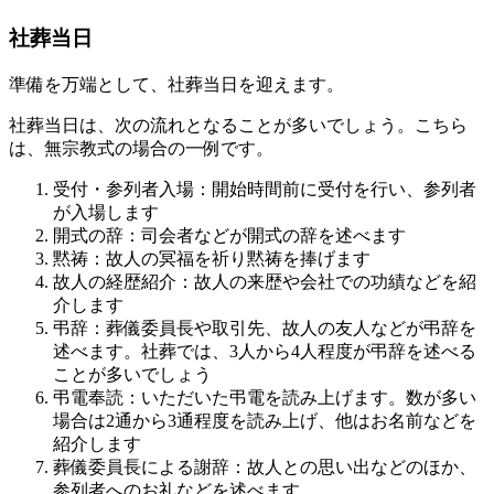
社葬当日
準備を万端として、社葬当日を迎えます。
社葬当日は、次の流れとなることが多いでしょう。こちら
は、無宗教式の場合の一例です。
受付・参列者入場：開始時間前に受付を行い、参列者
が入場します
開式の辞：司会者などが開式の辞を述べます
黙祷：故人の冥福を祈り黙祷を捧げます
故人の経歴紹介：故人の来歴や会社での功績などを紹
介します
弔辞：葬儀委員長や取引先、故人の友人などが弔辞を
述べます。社葬では、3人から4人程度が弔辞を述べる
ことが多いでしょう
弔電奉読：いただいた弔電を読み上げます。数が多い
場合は2通から3通程度を読み上げ、他はお名前などを
紹介します
葬儀委員長による謝辞：故人との思い出などのほか、
参列者へのお礼などを述べます