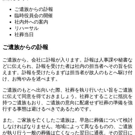
ご遺族からの訃報
臨時役員会の開催
社内外への案内
リハーサル
社葬当日
ご遺族からの訃報
ご遺族から、会社に訃報が入ります。訃報は人事課や秘書な
どに伝えられ、訃報を受けた者は社内の担当者へその旨を伝
えます。訃報を受けたらまずは担当者が故人のもとへ駆け付
け、お悔やみを述べます。
ご遺族のもとへ出向いた際、社葬を執り行いたい旨をご遺族
に伝えて同意を得ておきましょう。社葬とすることに抵抗を
持つご遺族もおり、ご遺族の意向に配慮せず社葬の準備を強
行する事態は避けるべきであるためです。
また、ご家族を亡くしたご遺族は、早急に葬儀について検討
しなければなりません。地域によって異なるものの、ご遺族
が執り行う一般の葬儀は亡くなった翌日に通夜、その翌日に