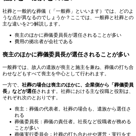
社葬と一般的な葬儀（「一般葬」といいます）では、どのよ
うな点が異なるのでしょうか？ここでは、一般葬と社葬との
主な違いを2つ解説します。
喪主のほかに葬儀委員長が選任されることが多い
費用の拠出者が会社である
喪主のほかに葬儀委員長が選任されることが多い
一般葬では、故人の遺族が喪主と施主を兼ね、葬儀の打ち合
わせなどもすべて喪主を中心として行われます。
一方で、
社葬の場合は喪主のほかに、企業側から「葬儀委員
長」などが選任
されます。社葬における主な役職と役割は、
それぞれ次のとおりです。
喪主：葬儀の代表者。社葬の場合も、遺族から選任さ
れる
葬儀委員長：葬儀の責任者。社長など役職者が務める
ことが多い
葬儀実行委員会：社葬の打ち合わせや運営・実行をす