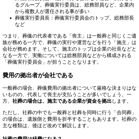
るグループ。葬儀実行委員は、総務部員など、企業内
から複数人が選任される事が多い
葬儀実行委員長：葬儀実行委員会のトップ。総務部長
など
つまり、葬儀の代表者である「喪主」は一般葬と同じくご遺
族が務める一方で、葬儀の実行や運営などを行う「施主」は
会社が務めます。そして、施主のトップは企業の社長などと
なる一方で、実働については総務部員などから構成される
「葬儀実行委員会」が担うこととなります。
費用の拠出者が会社である
一般葬の場合、葬儀費用の拠出者について厳格な決まりはな
いものの、代表して喪主が支払うことが多いでしょう。一
方、
社葬の場合は、施主である企業が資金を拠出
します。
ただし、社葬の中でも一般葬と社葬を同時に行う「合同葬」
の場合は、遺族側と費用を折半することもあります。社葬の
主な種類は、後ほど改めて解説します。
社葬の費用は経費になる？