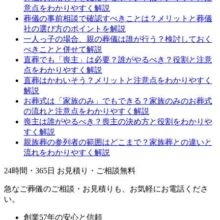
意点をわかりやすく解説
葬儀の事前相談で確認すべきことは？メリットと葬儀
社の選び方のポイントを解説
一人っ子の場合、親の葬儀は誰が行う？検討しておく
べきことと併せて解説
直葬でも「喪主」は必要？誰がやるべき？役割と注意
点をわかりやすく解説
直葬はかわいそう？メリットと注意点をわかりやすく
解説
お葬式は「家族のみ」でもできる？家族のみのお葬式
の流れと注意点をわかりやすく解説
喪主は誰がやるべき？喪主の決め方と役割をわかりや
すく解説
親族葬の参列者の範囲はどこまで？家族葬との違いと
流れをわかりやすく解説
24時間・365日 お見積り・ご相談無料
急なご葬儀のご相談・お見積りも、お気軽にお電話くださ
い。
創業57年の安心と信頼