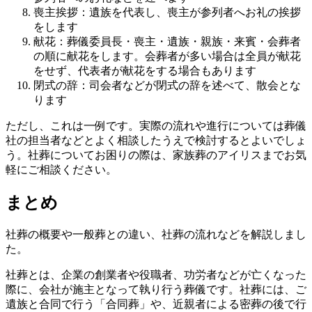
喪主挨拶：遺族を代表し、喪主が参列者へお礼の挨拶
をします
献花：葬儀委員長・喪主・遺族・親族・来賓・会葬者
の順に献花をします。会葬者が多い場合は全員が献花
をせず、代表者が献花をする場合もあります
閉式の辞：司会者などが閉式の辞を述べて、散会とな
ります
ただし、これは一例です。実際の流れや進行については葬儀
社の担当者などとよく相談したうえで検討するとよいでしょ
う。社葬についてお困りの際は、家族葬のアイリスまでお気
軽にご相談ください。
まとめ
社葬の概要や一般葬との違い、社葬の流れなどを解説しまし
た。
社葬とは、企業の創業者や役職者、功労者などが亡くなった
際に、会社が施主となって執り行う葬儀です。社葬には、ご
遺族と合同で行う「合同葬」や、近親者による密葬の後で行