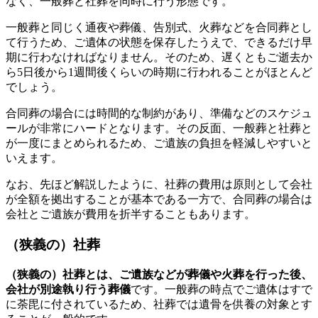
なく、一般葬と社葬を同時に行う形態です。
一般葬と同じく通夜や葬儀、告別式、火葬などを合同葬とし
て行うため、ご遺体の状態を保存したうえで、できるだけ早
期に行わなければなりません。そのため、遅くともご逝去か
ら5日後から1週間後くらいの時期に行われることがほとんど
でしょう。
合同葬の場合には時間的な制約があり、準備などのスケジュ
ールが非常にハードとなります。その反面、一般葬と社葬と
が一度にまとめられるため、ご遺族の負担を軽減しやすいと
いえます。
なお、先ほど解説したように、社葬の費用は原則として会社
が全額を拠出することが基本である一方で、合同葬の場合は
会社とご遺族が費用を折半することもあります。
（狭義の）社葬
（狭義の）社葬とは、ご遺族などが葬儀や火葬を行った後、
会社が別途執り行う葬儀
です。一般葬の時点でご遺体はすで
に荼毘に付されているため、社葬では遺骨を供養の対象とす