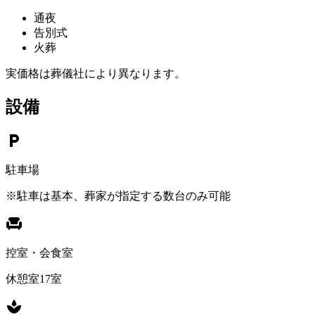
通夜
告別式
火葬
実価格は葬儀社により異なります。
設備
local_parking
駐車場
※駐車は基本、葬家が指定する数台のみ可能
chair
控室・会食室
休憩室17室
spa