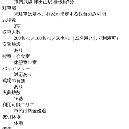
JR南武線 津田山駅 徒歩約7分
駐車場
※駐車は基本、葬家が指定する数台のみ可能
式場数
3室
収容人数
200名×1／100名×1／50名×1（25名用として利用可）
安置施設
あり
控室・会食室
休憩室17室
バリアフリー
対応あり
式場の有無
あり
火葬炉数
16基
利用可能エリア
市民は料金優遇
友引休場
休場
備考