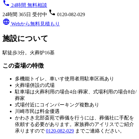
phone
24時間 無料相談
phone
24時間 365日 受付中
0120-082-029
language
Webから無料見積もり
施設について
駅徒歩3分。火葬炉16基
この斎場の特徴
多機能トイレ、車いす使用者用駐車区画あり
火葬場併設の式場
駐車場は火葬利用の場合4台/葬家、式場利用の場合8台/
葬家
式場付近にコインパーキング複数あり
川崎市民は料金優遇
かわさき北部斎苑
で葬儀を行うには、葬儀社に手配を
依頼する必要があります。家族葬のアイリスでご紹介
承りますので
0120-082-029
までご連絡ください。