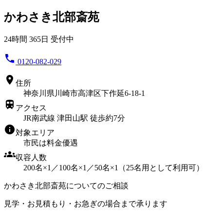
かわさき北部斎苑
24時間 365日 受付中
phone
0120-082-029
location_on
住所
神奈川県川崎市高津区下作延6-18-1
train
アクセス
JR南武線 津田山駅 徒歩約7分
info
対象エリア
市民は料金優遇
groups
収容人数
200名×1／100名×1／50名×1（25名用として利用可）
かわさき北部斎苑についてのご相談
見学・お見積もり・お急ぎの場合まで承ります