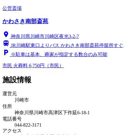
公営斎場
かわさき南部斎苑
location_on
神奈川県川崎市川崎区夜光3-2-7
train
JR川崎駅東口よりバス かわさき南部斎苑停留所すぐ
local_parking
※駐車は基本、葬家が指定する数台のみ可能
市民
火葬料 6,750円（市民）
施設情報
運営元
川崎市
住所
神奈川県川崎市高津区下作延6-18-1
電話番号
044-822-3171
アクセス