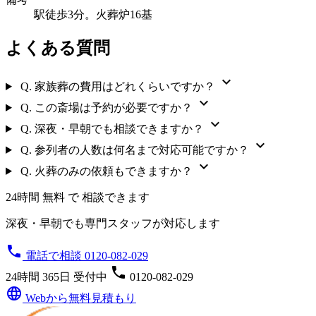
駅徒歩3分。火葬炉16基
よくある質問
expand_more
Q.
家族葬の費用はどれくらいですか？
expand_more
Q.
この斎場は予約が必要ですか？
expand_more
Q.
深夜・早朝でも相談できますか？
expand_more
Q.
参列者の人数は何名まで対応可能ですか？
expand_more
Q.
火葬のみの依頼もできますか？
24時間 無料 で 相談できます
深夜・早朝でも専門スタッフが対応します
phone
電話で相談 0120-082-029
phone
24時間 365日 受付中
0120-082-029
language
Webから無料見積もり