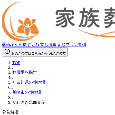
葬儀場から探す
お役立ち情報
定額プラン九州
error_outline
お急ぎの方はこちらから
お急ぎの方
TOP
/
葬儀場を探す
/
神奈川県の葬儀場
/
川崎市の葬儀場
/
かわさき北部斎苑
公営斎場