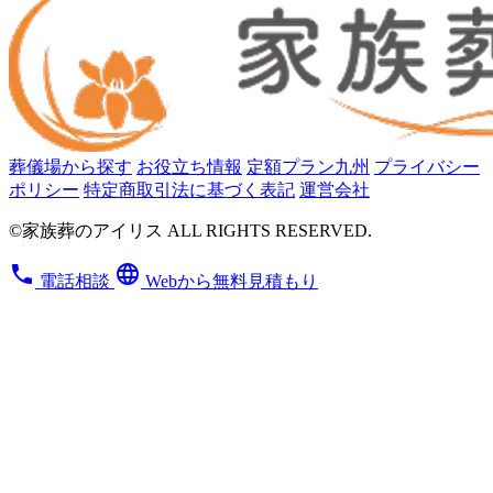
葬儀場から探す
お役立ち情報
定額プラン九州
プライバシー
ポリシー
特定商取引法に基づく表記
運営会社
©家族葬のアイリス ALL RIGHTS RESERVED.
phone
language
電話相談
Webから無料見積もり