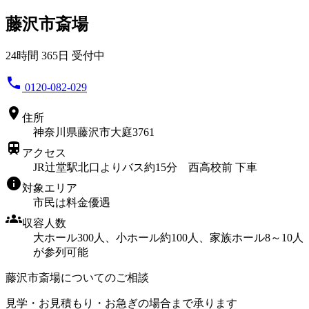
藤沢市斎場
24時間 365日 受付中
phone
0120-082-029
location_on
住所
神奈川県藤沢市大庭3761
train
アクセス
JR辻堂駅北口よりバス約15分 西高校前 下車
info
対象エリア
市民は料金優遇
groups
収容人数
大ホール300人、小ホール約100人、家族ホール8～10人
が参列可能
藤沢市斎場についてのご相談
見学・お見積もり・お急ぎの場合まで承ります