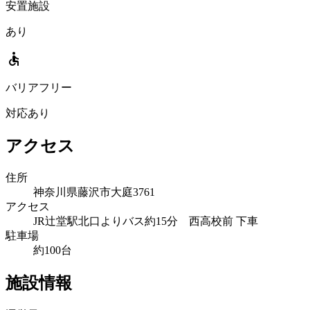
安置施設
あり
accessible
バリアフリー
対応あり
アクセス
住所
神奈川県藤沢市大庭3761
アクセス
JR辻堂駅北口よりバス約15分 西高校前 下車
駐車場
約100台
施設情報