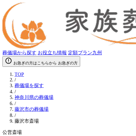
葬儀場から探す
お役立ち情報
定額プラン九州
error_outline
お急ぎの方はこちらから
お急ぎの方
TOP
/
葬儀場を探す
/
神奈川県の葬儀場
/
藤沢市の葬儀場
/
藤沢市斎場
公営斎場