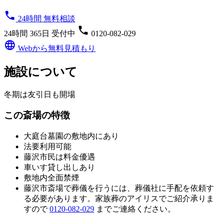
phone
24時間 無料相談
phone
24時間 365日 受付中
0120-082-029
language
Webから無料見積もり
施設について
冬期は友引日も開場
この斎場の特徴
大庭台墓園の敷地内にあり
法要利用可能
藤沢市民は料金優遇
車いす貸し出しあり
敷地内全面禁煙
藤沢市斎場
で葬儀を行うには、葬儀社に手配を依頼す
る必要があります。家族葬のアイリスでご紹介承りま
すので
0120-082-029
までご連絡ください。