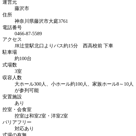
運営元
藤沢市
住所
神奈川県藤沢市大庭3761
電話番号
0466-87-5589
アクセス
JR辻堂駅北口よりバス約15分 西高校前 下車
駐車場
約100台
式場数
3室
収容人数
大ホール300人、小ホール約100人、家族ホール8～10人
が参列可能
安置施設
あり
控室・会食室
控室は和室2室・洋室2室
バリアフリー
対応あり
式場の有無