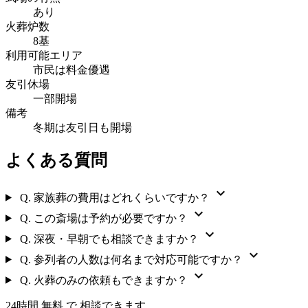
あり
火葬炉数
8基
利用可能エリア
市民は料金優遇
友引休場
一部開場
備考
冬期は友引日も開場
よくある質問
expand_more
Q.
家族葬の費用はどれくらいですか？
expand_more
Q.
この斎場は予約が必要ですか？
expand_more
Q.
深夜・早朝でも相談できますか？
expand_more
Q.
参列者の人数は何名まで対応可能ですか？
expand_more
Q.
火葬のみの依頼もできますか？
24時間 無料 で 相談できます