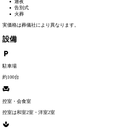
通夜
告別式
火葬
実価格は葬儀社により異なります。
設備
local_parking
駐車場
約100台
chair
控室・会食室
控室は和室2室・洋室2室
spa