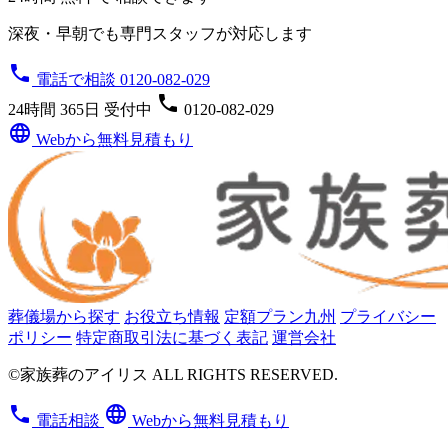
深夜・早朝でも専門スタッフが対応します
phone
電話で相談 0120-082-029
phone
24時間 365日 受付中
0120-082-029
language
Webから無料見積もり
葬儀場から探す
お役立ち情報
定額プラン九州
プライバシー
ポリシー
特定商取引法に基づく表記
運営会社
©家族葬のアイリス ALL RIGHTS RESERVED.
phone
language
電話相談
Webから無料見積もり