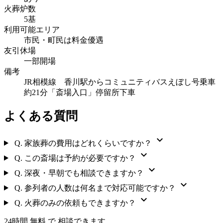
火葬炉数
5基
利用可能エリア
市民・町民は料金優遇
友引休場
一部開場
備考
JR相模線 香川駅からコミュニティバスえぼし号乗車
約21分「斎場入口」停留所下車
よくある質問
expand_more
Q.
家族葬の費用はどれくらいですか？
expand_more
Q.
この斎場は予約が必要ですか？
expand_more
Q.
深夜・早朝でも相談できますか？
expand_more
Q.
参列者の人数は何名まで対応可能ですか？
expand_more
Q.
火葬のみの依頼もできますか？
24時間 無料 で 相談できます