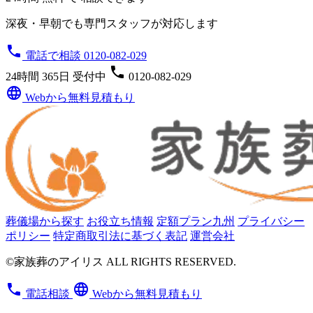
深夜・早朝でも専門スタッフが対応します
phone
電話で相談 0120-082-029
phone
24時間 365日 受付中
0120-082-029
language
Webから無料見積もり
葬儀場から探す
お役立ち情報
定額プラン九州
プライバシー
ポリシー
特定商取引法に基づく表記
運営会社
©家族葬のアイリス ALL RIGHTS RESERVED.
phone
language
電話相談
Webから無料見積もり