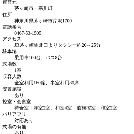
運営元
茅ヶ崎市・寒川町
住所
神奈川県茅ヶ崎市芹沢1700
電話番号
0467-53-1505
アクセス
JR茅ヶ崎駅北口よりタクシー約20～25分
駐車場
乗用車100台、バス8台
式場数
1室
収容人数
全室利用160席、半室利用80席
安置施設
あり
控室・会食室
待合室：洋室2室、和室4室 遺族控室：和室2室
バリアフリー
対応あり
式場の有無
あり