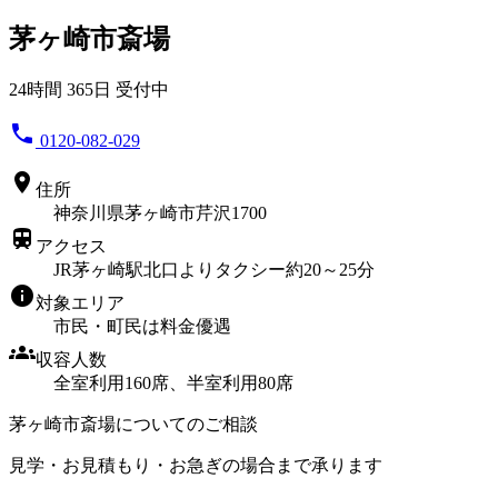
茅ヶ崎市斎場
24時間 365日 受付中
phone
0120-082-029
location_on
住所
神奈川県茅ヶ崎市芹沢1700
train
アクセス
JR茅ヶ崎駅北口よりタクシー約20～25分
info
対象エリア
市民・町民は料金優遇
groups
収容人数
全室利用160席、半室利用80席
茅ヶ崎市斎場についてのご相談
見学・お見積もり・お急ぎの場合まで承ります