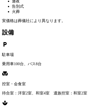
通夜
告別式
火葬
実価格は葬儀社により異なります。
設備
local_parking
駐車場
乗用車100台、バス8台
chair
控室・会食室
待合室：洋室2室、和室4室 遺族控室：和室2室
spa