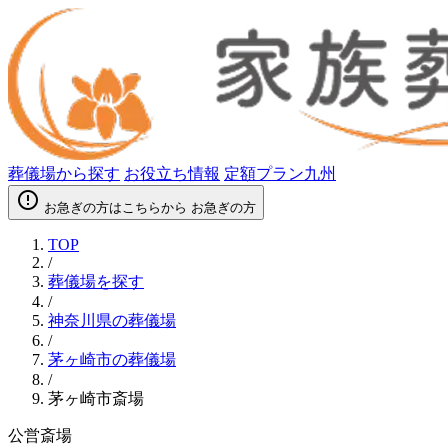
葬儀場から探す
お役立ち情報
定額プラン九州
error_outline
お急ぎの方はこちらから
お急ぎの方
TOP
/
葬儀場を探す
/
神奈川県の葬儀場
/
茅ヶ崎市の葬儀場
/
茅ヶ崎市斎場
公営斎場