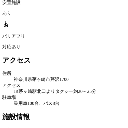
安置施設
あり
accessible
バリアフリー
対応あり
アクセス
住所
神奈川県茅ヶ崎市芹沢1700
アクセス
JR茅ヶ崎駅北口よりタクシー約20～25分
駐車場
乗用車100台、バス8台
施設情報