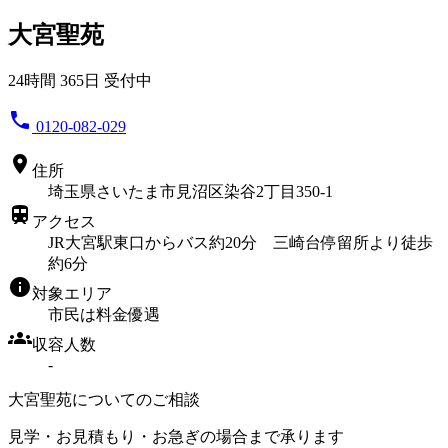
大宮聖苑
24時間 365日 受付中
phone
0120-082-029
location_on
住所
埼玉県さいたま市見沼区染谷2丁目350-1
train
アクセス
JR大宮駅東口からバス約20分 三崎台停留所より徒歩
約6分
info
対象エリア
市民は料金優遇
groups
収容人数
-
大宮聖苑についてのご相談
見学・お見積もり・お急ぎの場合まで承ります