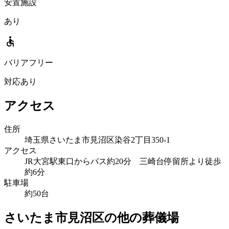
安置施設
あり
accessible
バリアフリー
対応あり
アクセス
住所
埼玉県さいたま市見沼区染谷2丁目350-1
アクセス
JR大宮駅東口からバス約20分 三崎台停留所より徒歩
約6分
駐車場
約50台
さいたま市見沼区の他の葬儀場