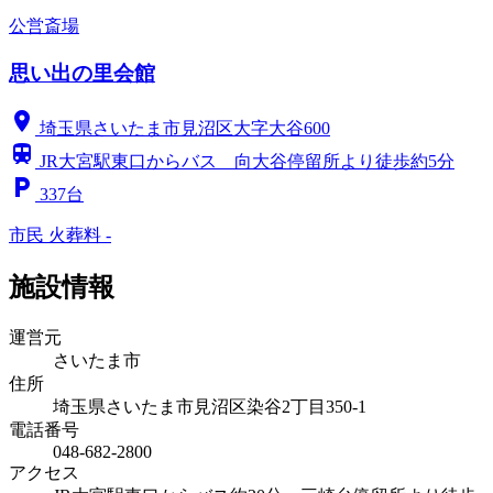
公営斎場
思い出の里会館
location_on
埼玉県さいたま市見沼区大字大谷600
train
JR大宮駅東口からバス 向大谷停留所より徒歩約5分
local_parking
337台
市民
火葬料 -
施設情報
運営元
さいたま市
住所
埼玉県さいたま市見沼区染谷2丁目350-1
電話番号
048-682-2800
アクセス