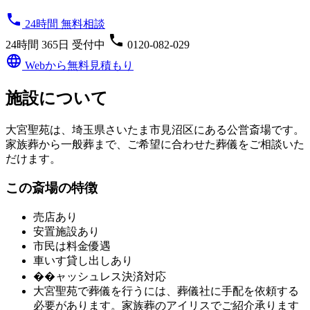
phone
24時間 無料相談
phone
24時間 365日 受付中
0120-082-029
language
Webから無料見積もり
施設について
大宮聖苑は、埼玉県さいたま市見沼区にある公営斎場です。
家族葬から一般葬まで、ご希望に合わせた葬儀をご相談いた
だけます。
この斎場の特徴
売店あり
安置施設あり
市民は料金優遇
車いす貸し出しあり
��ャッシュレス決済対応
大宮聖苑
で葬儀を行うには、葬儀社に手配を依頼する
必要があります。家族葬のアイリスでご紹介承ります