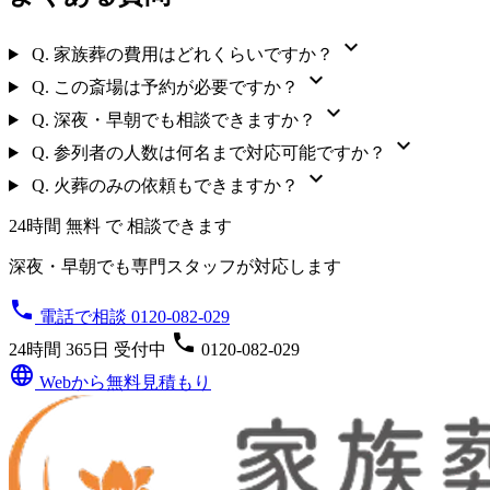
expand_more
Q.
家族葬の費用はどれくらいですか？
expand_more
Q.
この斎場は予約が必要ですか？
expand_more
Q.
深夜・早朝でも相談できますか？
expand_more
Q.
参列者の人数は何名まで対応可能ですか？
expand_more
Q.
火葬のみの依頼もできますか？
24時間 無料 で 相談できます
深夜・早朝でも専門スタッフが対応します
phone
電話で相談 0120-082-029
phone
24時間 365日 受付中
0120-082-029
language
Webから無料見積もり