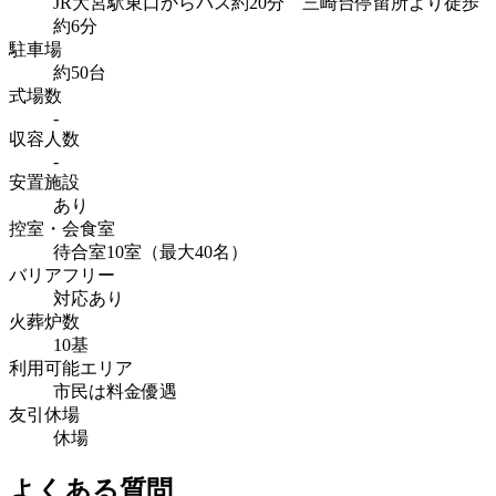
JR大宮駅東口からバス約20分 三崎台停留所より徒歩
約6分
駐車場
約50台
式場数
-
収容人数
-
安置施設
あり
控室・会食室
待合室10室（最大40名）
バリアフリー
対応あり
火葬炉数
10基
利用可能エリア
市民は料金優遇
友引休場
休場
よくある質問