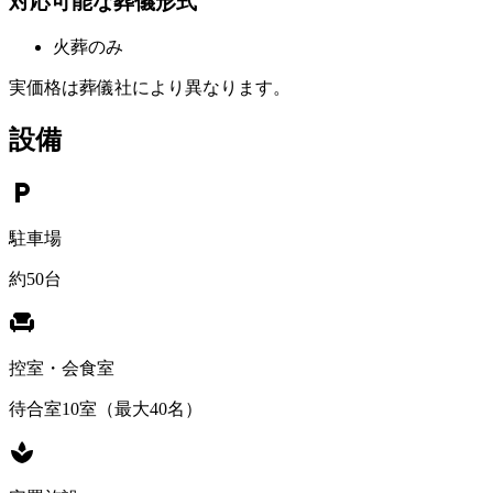
対応可能な葬儀形式
火葬のみ
実価格は葬儀社により異なります。
設備
local_parking
駐車場
約50台
chair
控室・会食室
待合室10室（最大40名）
spa