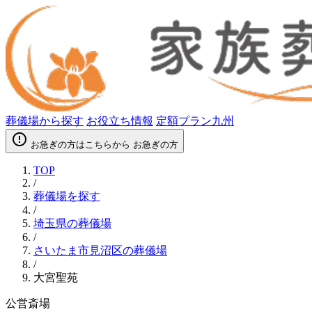
葬儀場から探す
お役立ち情報
定額プラン九州
error_outline
お急ぎの方はこちらから
お急ぎの方
TOP
/
葬儀場を探す
/
埼玉県の葬儀場
/
さいたま市見沼区の葬儀場
/
大宮聖苑
公営斎場