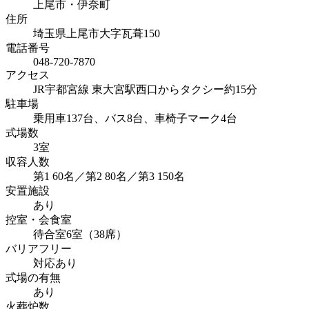
上尾市・伊奈町
住所
埼玉県上尾市大字瓦葺150
電話番号
048-720-7870
アクセス
JR宇都宮線 東大宮駅西口からタクシー約15分
駐車場
乗用車137台、バス8台、車椅子マーク4台
式場数
3室
収容人数
第1 60名／第2 80名／第3 150名
安置施設
あり
控室・会食室
待合室6室（38席）
バリアフリー
対応あり
式場の有無
あり
火葬炉数