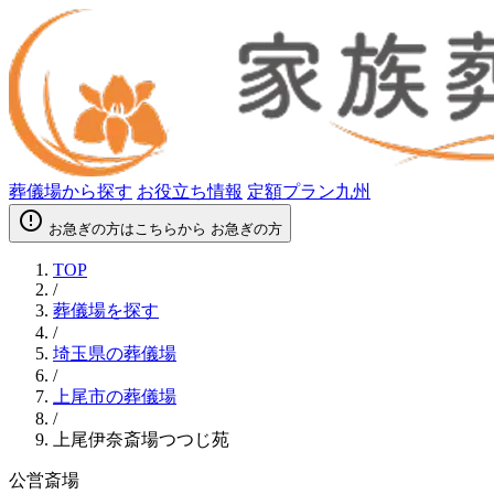
葬儀場から探す
お役立ち情報
定額プラン九州
error_outline
お急ぎの方はこちらから
お急ぎの方
TOP
/
葬儀場を探す
/
埼玉県の葬儀場
/
上尾市の葬儀場
/
上尾伊奈斎場つつじ苑
公営斎場