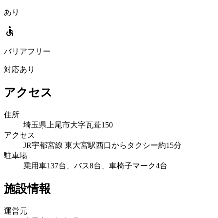
あり
accessible
バリアフリー
対応あり
アクセス
住所
埼玉県上尾市大字瓦葺150
アクセス
JR宇都宮線 東大宮駅西口からタクシー約15分
駐車場
乗用車137台、バス8台、車椅子マーク4台
施設情報
運営元