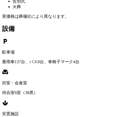
告別式
火葬
実価格は葬儀社により異なります。
設備
local_parking
駐車場
乗用車137台、バス8台、車椅子マーク4台
chair
控室・会食室
待合室6室（38席）
spa
安置施設