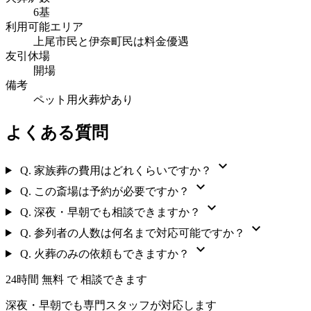
6基
利用可能エリア
上尾市民と伊奈町民は料金優遇
友引休場
開場
備考
ペット用火葬炉あり
よくある質問
expand_more
Q.
家族葬の費用はどれくらいですか？
expand_more
Q.
この斎場は予約が必要ですか？
expand_more
Q.
深夜・早朝でも相談できますか？
expand_more
Q.
参列者の人数は何名まで対応可能ですか？
expand_more
Q.
火葬のみの依頼もできますか？
24時間 無料 で 相談できます
深夜・早朝でも専門スタッフが対応します