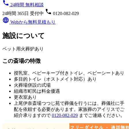
phone
24時間 無料相談
phone
24時間 365日 受付中
0120-082-029
language
Webから無料見積もり
施設について
ペット用火葬炉あり
この斎場の特徴
授乳室、ベビーキープ付きトイレ、ベビーシートあり
多目的トイレ（オストメイト対応）あり
火葬場併設の式場
組織市町民は料金優遇
更衣室あり
上尾伊奈斎場つつじ苑
で葬儀を行うには、葬儀社に手
配を依頼する必要があります。家族葬のアイリスでご
紹介承りますので
0120-082-029
までご連絡ください。
フリーダイヤル ・ 通話無