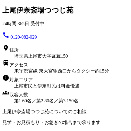
上尾伊奈斎場つつじ苑
24時間 365日 受付中
phone
0120-082-029
location_on
住所
埼玉県上尾市大字瓦葺150
train
アクセス
JR宇都宮線 東大宮駅西口からタクシー約15分
info
対象エリア
上尾市民と伊奈町民は料金優遇
groups
収容人数
第1 60名／第2 80名／第3 150名
上尾伊奈斎場つつじ苑についてのご相談
見学・お見積もり・お急ぎの場合まで承ります