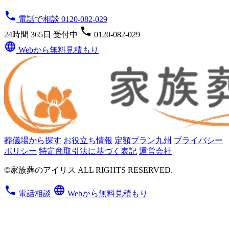
phone
電話で相談 0120-082-029
phone
24時間 365日 受付中
0120-082-029
language
Webから無料見積もり
葬儀場から探す
お役立ち情報
定額プラン九州
プライバシー
ポリシー
特定商取引法に基づく表記
運営会社
©家族葬のアイリス ALL RIGHTS RESERVED.
phone
language
電話相談
Webから無料見積もり