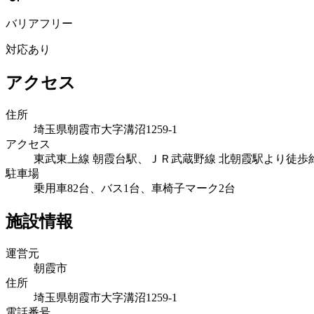
バリアフリー
対応あり
アクセス
住所
埼玉県朝霞市大字溝沼1259-1
アクセス
東武東上線 朝霞台駅、ＪＲ武蔵野線 北朝霞駅より徒歩
駐車場
乗用車82台、バス1台、車椅子マーク2台
施設情報
運営元
朝霞市
住所
埼玉県朝霞市大字溝沼1259-1
電話番号