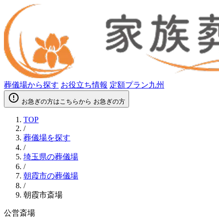
葬儀場から探す
お役立ち情報
定額プラン九州
error_outline
お急ぎの方はこちらから
お急ぎの方
TOP
/
葬儀場を探す
/
埼玉県の葬儀場
/
朝霞市の葬儀場
/
朝霞市斎場
公営斎場