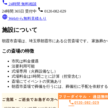
phone
24時間 無料相談
phone
24時間 365日 受付中
0120-082-029
language
Webから無料見積もり
施設について
朝霞市斎場は、埼玉県朝霞市にある公営斎場です。 家族葬
この斎場の特徴
市民は料金優遇
法要利用可能
式場専用（火葬設備なし）
式場料金は1時間ごとに計算（控室含む）
斎場にてイベントの実施あり
朝霞市斎場
で葬儀を行うには、葬儀社に手配を依頼す
フリーダイヤル ・ 通話無
ご危篤・ご逝去でお急ぎの方へ
phone
0120-082-029