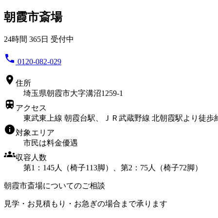
朝霞市斎場
24時間 365日 受付中
phone
0120-082-029
location_on
住所
埼玉県朝霞市大字溝沼1259-1
train
アクセス
東武東上線 朝霞台駅、ＪＲ武蔵野線 北朝霞駅より徒歩
info
対象エリア
市民は料金優遇
groups
収容人数
第1：145人（椅子113脚）、第2：75人（椅子72脚）
朝霞市斎場についてのご相談
見学・お見積もり・お急ぎの場合まで承ります