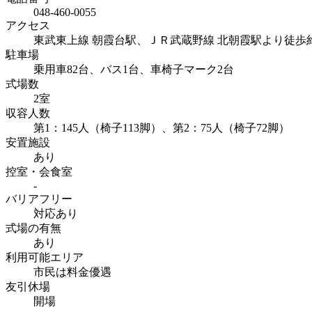
048-460-0055
アクセス
東武東上線 朝霞台駅、ＪＲ武蔵野線 北朝霞駅より徒歩
駐車場
乗用車82台、バス1台、車椅子マーク2台
式場数
2室
収容人数
第1：145人（椅子113脚）、第2：75人（椅子72脚）
安置施設
あり
控室・会食室
-
バリアフリー
対応あり
式場の有無
あり
利用可能エリア
市民は料金優遇
友引休場
開場