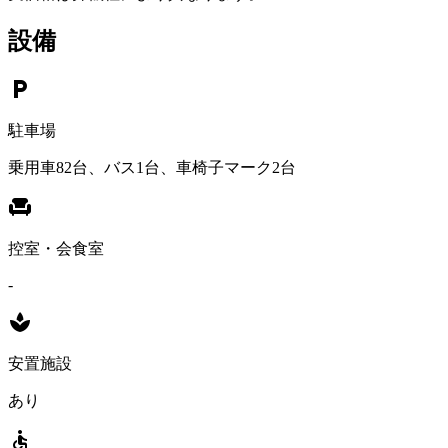
設備
local_parking
駐車場
乗用車82台、バス1台、車椅子マーク2台
chair
控室・会食室
-
spa
安置施設
あり
accessible