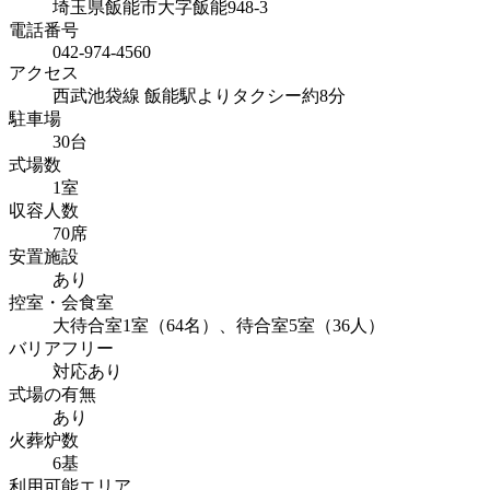
埼玉県飯能市大字飯能948-3
電話番号
042-974-4560
アクセス
西武池袋線 飯能駅よりタクシー約8分
駐車場
30台
式場数
1室
収容人数
70席
安置施設
あり
控室・会食室
大待合室1室（64名）、待合室5室（36人）
バリアフリー
対応あり
式場の有無
あり
火葬炉数
6基
利用可能エリア