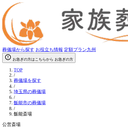
葬儀場から探す
お役立ち情報
定額プラン九州
error_outline
お急ぎの方はこちらから
お急ぎの方
TOP
/
葬儀場を探す
/
埼玉県の葬儀場
/
飯能市の葬儀場
/
飯能斎場
公営斎場