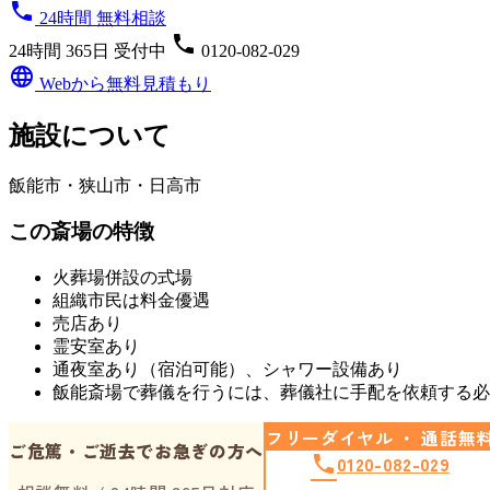
phone
24時間 無料相談
phone
24時間 365日 受付中
0120-082-029
language
Webから無料見積もり
施設について
飯能市・狭山市・日高市
この斎場の特徴
火葬場併設の式場
組織市民は料金優遇
売店あり
霊安室あり
通夜室あり（宿泊可能）、シャワー設備あり
飯能斎場
で葬儀を行うには、葬儀社に手配を依頼する
フリーダイヤル ・ 通話無
ご危篤・ご逝去でお急ぎの方へ
phone
0120-082-029