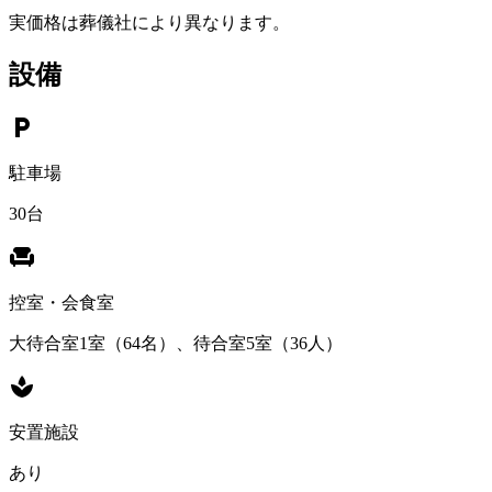
実価格は葬儀社により異なります。
設備
local_parking
駐車場
30台
chair
控室・会食室
大待合室1室（64名）、待合室5室（36人）
spa
安置施設
あり