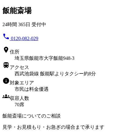
飯能斎場
24時間 365日 受付中
phone
0120-082-029
location_on
住所
埼玉県飯能市大字飯能948-3
train
アクセス
西武池袋線 飯能駅よりタクシー約8分
info
対象エリア
市民は料金優遇
groups
収容人数
70席
飯能斎場についてのご相談
見学・お見積もり・お急ぎの場合まで承ります