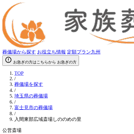
葬儀場から探す
お役立ち情報
定額プラン九州
error_outline
お急ぎの方はこちらから
お急ぎの方
TOP
/
葬儀場を探す
/
埼玉県の葬儀場
/
富士見市の葬儀場
/
入間東部広域斎場しののめの里
公営斎場