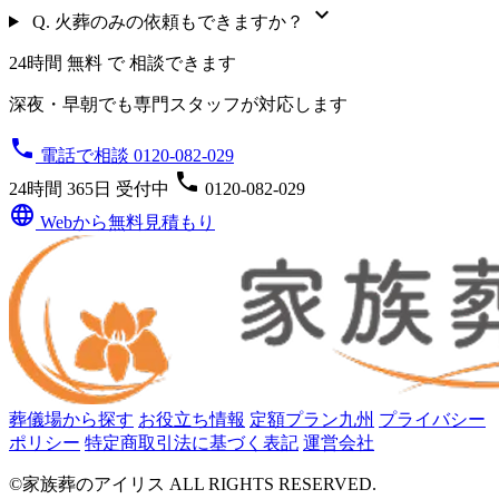
expand_more
Q.
火葬のみの依頼もできますか？
24時間 無料 で 相談できます
深夜・早朝でも専門スタッフが対応します
phone
電話で相談 0120-082-029
phone
24時間 365日 受付中
0120-082-029
language
Webから無料見積もり
葬儀場から探す
お役立ち情報
定額プラン九州
プライバシー
ポリシー
特定商取引法に基づく表記
運営会社
©家族葬のアイリス ALL RIGHTS RESERVED.