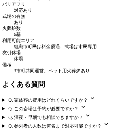
バリアフリー
対応あり
式場の有無
あり
火葬炉数
6基
利用可能エリア
組織市町民は料金優遇、式場は市民専用
友引休場
休場
備考
3市町共同運営。ペット用火葬炉あり
よくある質問
expand_more
Q.
家族葬の費用はどれくらいですか？
expand_more
Q.
この斎場は予約が必要ですか？
expand_more
Q.
深夜・早朝でも相談できますか？
expand_more
Q.
参列者の人数は何名まで対応可能ですか？