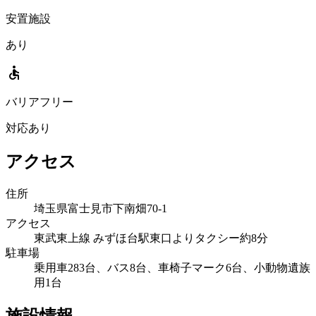
安置施設
あり
accessible
バリアフリー
対応あり
アクセス
住所
埼玉県富士見市下南畑70-1
アクセス
東武東上線 みずほ台駅東口よりタクシー約8分
駐車場
乗用車283台、バス8台、車椅子マーク6台、小動物遺族
用1台