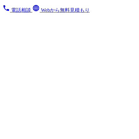
phone
language
電話相談
Webから無料見積もり