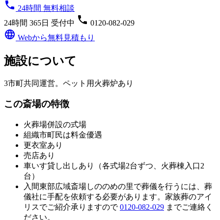
phone
24時間 無料相談
phone
24時間 365日 受付中
0120-082-029
language
Webから無料見積もり
施設について
3市町共同運営。ペット用火葬炉あり
この斎場の特徴
火葬場併設の式場
組織市町民は料金優遇
更衣室あり
売店あり
車いす貸し出しあり（各式場2台ずつ、火葬棟入口2
台）
入間東部広域斎場しののめの里
で葬儀を行うには、葬
儀社に手配を依頼する必要があります。家族葬のアイ
リスでご紹介承りますので
0120-082-029
までご連絡く
ださい。