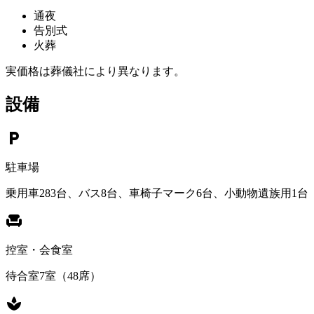
通夜
告別式
火葬
実価格は葬儀社により異なります。
設備
local_parking
駐車場
乗用車283台、バス8台、車椅子マーク6台、小動物遺族用1台
chair
控室・会食室
待合室7室（48席）
spa