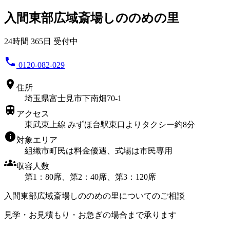
入間東部広域斎場しののめの里
24時間 365日 受付中
phone
0120-082-029
location_on
住所
埼玉県富士見市下南畑70-1
train
アクセス
東武東上線 みずほ台駅東口よりタクシー約8分
info
対象エリア
組織市町民は料金優遇、式場は市民専用
groups
収容人数
第1：80席、第2：40席、第3：120席
入間東部広域斎場しののめの里についてのご相談
見学・お見積もり・お急ぎの場合まで承ります