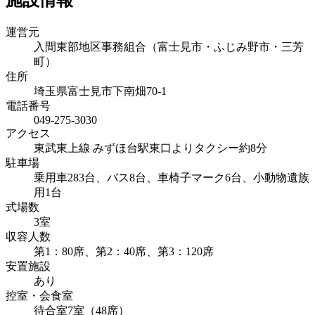
施設情報
運営元
入間東部地区事務組合（富士見市・ふじみ野市・三芳
町）
住所
埼玉県富士見市下南畑70-1
電話番号
049-275-3030
アクセス
東武東上線 みずほ台駅東口よりタクシー約8分
駐車場
乗用車283台、バス8台、車椅子マーク6台、小動物遺族
用1台
式場数
3室
収容人数
第1：80席、第2：40席、第3：120席
安置施設
あり
控室・会食室
待合室7室（48席）