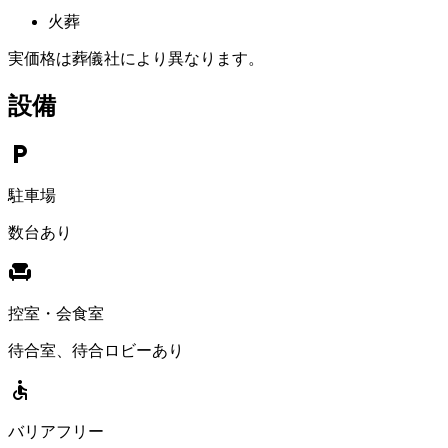
火葬
実価格は葬儀社により異なります。
設備
local_parking
駐車場
数台あり
chair
控室・会食室
待合室、待合ロビーあり
accessible
バリアフリー