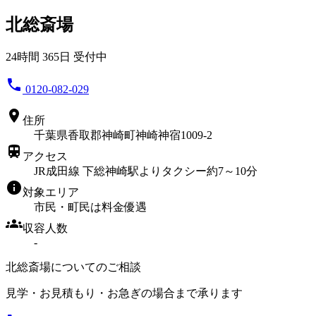
北総斎場
24時間 365日 受付中
phone
0120-082-029
location_on
住所
千葉県香取郡神崎町神崎神宿1009-2
train
アクセス
JR成田線 下総神崎駅よりタクシー約7～10分
info
対象エリア
市民・町民は料金優遇
groups
収容人数
-
北総斎場についてのご相談
見学・お見積もり・お急ぎの場合まで承ります