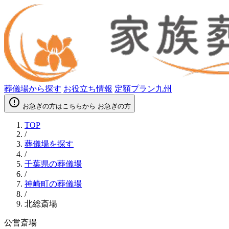
葬儀場から探す
お役立ち情報
定額プラン九州
error_outline
お急ぎの方はこちらから
お急ぎの方
TOP
/
葬儀場を探す
/
千葉県の葬儀場
/
神崎町の葬儀場
/
北総斎場
公営斎場