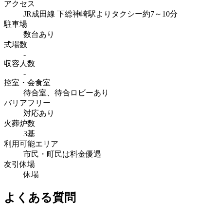
アクセス
JR成田線 下総神崎駅よりタクシー約7～10分
駐車場
数台あり
式場数
-
収容人数
-
控室・会食室
待合室、待合ロビーあり
バリアフリー
対応あり
火葬炉数
3基
利用可能エリア
市民・町民は料金優遇
友引休場
休場
よくある質問