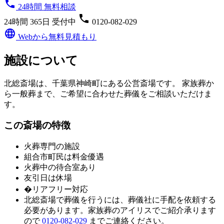
phone
24時間 無料相談
phone
24時間 365日 受付中
0120-082-029
language
Webから無料見積もり
施設について
北総斎場は、千葉県神崎町にある公営斎場です。 家族葬か
ら一般葬まで、ご希望に合わせた葬儀をご相談いただけま
す。
この斎場の特徴
火葬専門の施設
組合市町民は料金優遇
火葬中の待合室あり
友引日は休場
�リアフリー対応
北総斎場
で葬儀を行うには、葬儀社に手配を依頼する
必要があります。家族葬のアイリスでご紹介承ります
ので
0120-082-029
までご連絡ください。