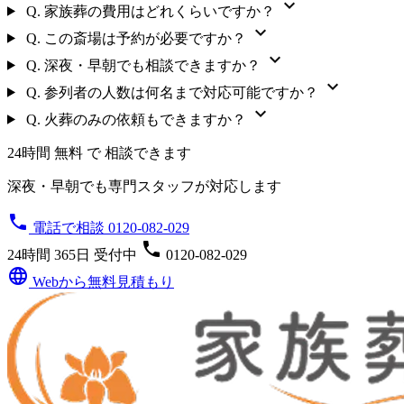
expand_more
Q.
家族葬の費用はどれくらいですか？
expand_more
Q.
この斎場は予約が必要ですか？
expand_more
Q.
深夜・早朝でも相談できますか？
expand_more
Q.
参列者の人数は何名まで対応可能ですか？
expand_more
Q.
火葬のみの依頼もできますか？
24時間 無料 で 相談できます
深夜・早朝でも専門スタッフが対応します
phone
電話で相談 0120-082-029
phone
24時間 365日 受付中
0120-082-029
language
Webから無料見積もり