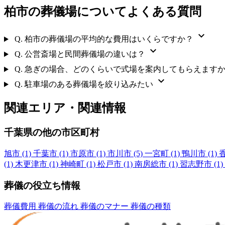
柏市の葬儀場についてよくある質問
expand_more
Q.
柏市の葬儀場の平均的な費用はいくらですか？
expand_more
Q.
公営斎場と民間葬儀場の違いは？
Q.
急ぎの場合、どのくらいで式場を案内してもらえます
expand_more
Q.
駐車場のある葬儀場を絞り込みたい
関連エリア・関連情報
千葉県の他の市区町村
旭市
(1)
千葉市
(1)
市原市
(1)
市川市
(5)
一宮町
(1)
鴨川市
(1)
(1)
木更津市
(1)
神崎町
(1)
松戸市
(1)
南房総市
(1)
習志野市
(1)
葬儀の役立ち情報
葬儀費用
葬儀の流れ
葬儀のマナー
葬儀の種類