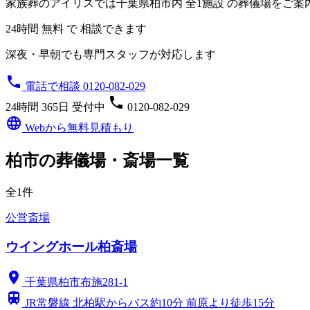
家族葬のアイリスでは千葉県柏市内
全1施設
の葬儀場をご案
24時間 無料 で 相談できます
深夜・早朝でも専門スタッフが対応します
phone
電話で相談 0120-082-029
phone
24時間 365日 受付中
0120-082-029
language
Webから無料見積もり
柏市の葬儀場・斎場一覧
全1件
公営斎場
ウイングホール柏斎場
location_on
千葉県柏市布施281-1
train
JR常磐線 北柏駅からバス約10分 前原より徒歩15分