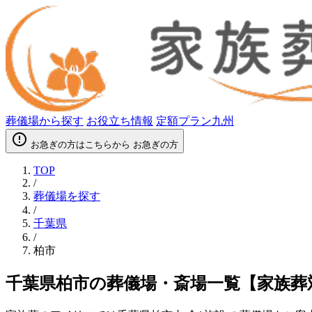
葬儀場から探す
お役立ち情報
定額プラン九州
error_outline
お急ぎの方はこちらから
お急ぎの方
TOP
/
葬儀場を探す
/
千葉県
/
柏市
千葉県柏市の葬儀場・斎場一覧【家族葬