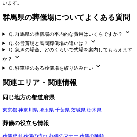
います。
群馬県の葬儀場についてよくある質問
expand_more
Q.
群馬県の葬儀場の平均的な費用はいくらですか？
expand_more
Q.
公営斎場と民間葬儀場の違いは？
Q.
急ぎの場合、どのくらいで式場を案内してもらえます
expand_more
か？
expand_more
Q.
駐車場のある葬儀場を絞り込みたい
関連エリア・関連情報
同じ地方の都道府県
東京都
神奈川県
埼玉県
千葉県
茨城県
栃木県
葬儀の役立ち情報
葬儀費用
葬儀の流れ
葬儀のマナー
葬儀の種類