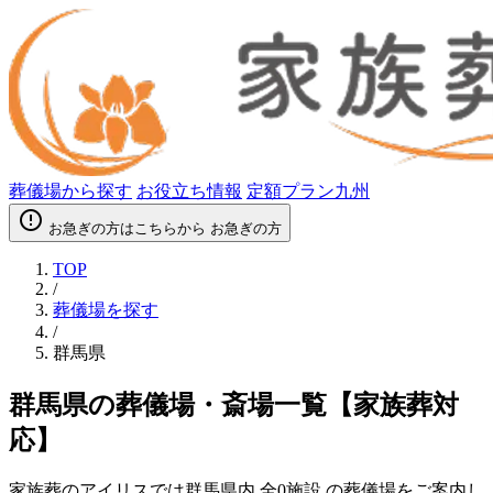
葬儀場から探す
お役立ち情報
定額プラン九州
error_outline
お急ぎの方はこちらから
お急ぎの方
TOP
/
葬儀場を探す
/
群馬県
群馬県の葬儀場・斎場一覧【家族葬対
応】
家族葬のアイリスでは群馬県内
全0施設
の葬儀場をご案内し