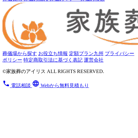
葬儀場から探す
お役立ち情報
定額プラン九州
プライバシー
ポリシー
特定商取引法に基づく表記
運営会社
©家族葬のアイリス ALL RIGHTS RESERVED.
phone
language
電話相談
Webから無料見積もり