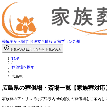
葬儀場から探す
お役立ち情報
定額プラン九州
error_outline
お急ぎの方はこちらから
お急ぎの方
TOP
/
葬儀場を探す
/
広島県
広島県の葬儀場・斎場一覧【家族葬対応
家族葬のアイリスでは広島県内
全0施設
の葬儀場をご案内し