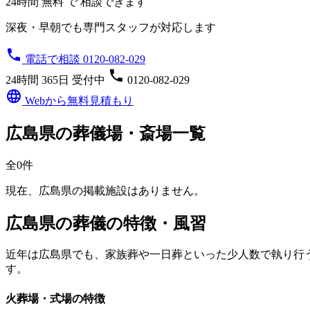
24時間 無料 で 相談できます
深夜・早朝でも専門スタッフが対応します
phone
電話で相談 0120-082-029
phone
24時間 365日 受付中
0120-082-029
language
Webから無料見積もり
広島県の葬儀場・斎場一覧
全0件
現在、広島県の掲載施設はありません。
広島県の葬儀の特徴・風習
近年は広島県でも、家族葬や一日葬といった少人数で執り行
す。
火葬場・式場の特徴