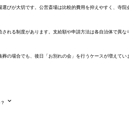
場選びが大切です。公営斎場は比較的費用を抑えやすく、寺院
給される制度があります。支給額や申請方法は各自治体で異な
族葬の場合でも、後日「お別れの会」を行うケースが増えてい
expand_more
か？