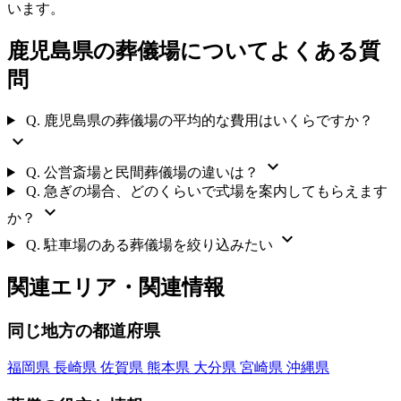
います。
鹿児島県の葬儀場についてよくある質
問
Q.
鹿児島県の葬儀場の平均的な費用はいくらですか？
expand_more
expand_more
Q.
公営斎場と民間葬儀場の違いは？
Q.
急ぎの場合、どのくらいで式場を案内してもらえます
expand_more
か？
expand_more
Q.
駐車場のある葬儀場を絞り込みたい
関連エリア・関連情報
同じ地方の都道府県
福岡県
長崎県
佐賀県
熊本県
大分県
宮崎県
沖縄県