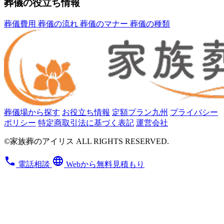
葬儀の役立ち情報
葬儀費用
葬儀の流れ
葬儀のマナー
葬儀の種類
葬儀場から探す
お役立ち情報
定額プラン九州
プライバシー
ポリシー
特定商取引法に基づく表記
運営会社
©家族葬のアイリス ALL RIGHTS RESERVED.
phone
language
電話相談
Webから無料見積もり