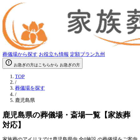
葬儀場から探す
お役立ち情報
定額プラン九州
error_outline
お急ぎの方はこちらから
お急ぎの方
TOP
/
葬儀場を探す
/
鹿児島県
鹿児島県の葬儀場・斎場一覧【家族葬
対応】
家族葬のアイリスでは鹿児島県内
全0施設
の葬儀場をご案内