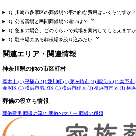
Q.
川崎市多摩区の葬儀場の平均的な費用はいくらですか
expand_more
Q.
公営斎場と民間葬儀場の違いは？
Q.
急ぎの場合、どのくらいで式場を案内してもらえます
expand_more
Q.
駐車場のある葬儀場を絞り込みたい
関連エリア・関連情報
神奈川県の他の市区町村
厚木市
(1)
平塚市
(1)
愛川町
(1)
茅ヶ崎市
(1)
藤沢市
(1)
秦野市
金沢区
(1)
横浜市港北区
(1)
横浜市緑区
(1)
横浜市南区
(1)
横浜
葬儀の役立ち情報
葬儀費用
葬儀の流れ
葬儀のマナー
葬儀の種類