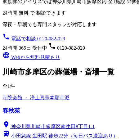
家族葬のアイリスでは神奈川県川崎市多摩区内
全1施設
の葬
24時間 無料 で 相談できます
深夜・早朝でも専門スタッフが対応します
phone
電話で相談 0120-082-029
phone
24時間 365日 受付中
0120-082-029
language
Webから無料見積もり
川崎市多摩区の葬儀場・斎場一覧
全1件
寺院会館 ・ 浄土真宗本願寺派
春秋苑
location_on
神奈川県川崎市多摩区南生田8丁目1-1
train
小田急線 生田駅 徒歩22分（毎日バス送迎あり）