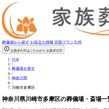
葬儀場から探す
お役立ち情報
定額プラン九州
error_outline
お急ぎの方はこちらから
お急ぎの方
TOP
/
葬儀場を探す
/
神奈川県
/
川崎市多摩区
神奈川県川崎市多摩区の葬儀場・斎場一