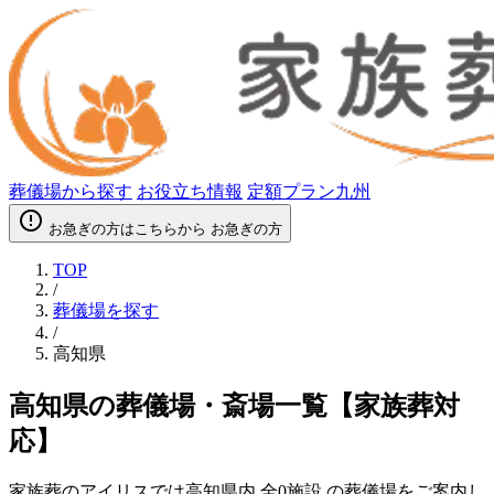
葬儀場から探す
お役立ち情報
定額プラン九州
error_outline
お急ぎの方はこちらから
お急ぎの方
TOP
/
葬儀場を探す
/
高知県
高知県の葬儀場・斎場一覧【家族葬対
応】
家族葬のアイリスでは高知県内
全0施設
の葬儀場をご案内し