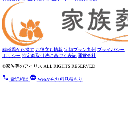
葬儀場から探す
お役立ち情報
定額プラン九州
プライバシー
ポリシー
特定商取引法に基づく表記
運営会社
©家族葬のアイリス ALL RIGHTS RESERVED.
phone
language
電話相談
Webから無料見積もり