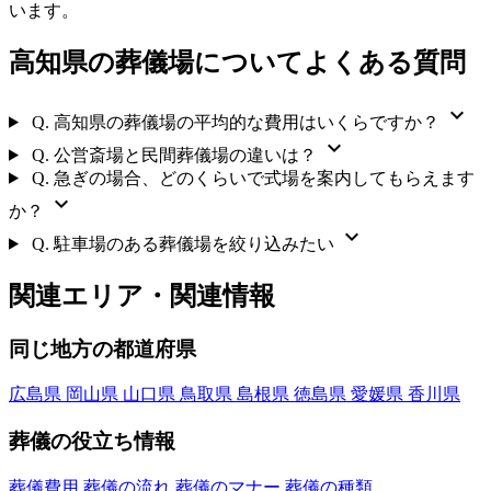
います。
高知県の葬儀場についてよくある質問
expand_more
Q.
高知県の葬儀場の平均的な費用はいくらですか？
expand_more
Q.
公営斎場と民間葬儀場の違いは？
Q.
急ぎの場合、どのくらいで式場を案内してもらえます
expand_more
か？
expand_more
Q.
駐車場のある葬儀場を絞り込みたい
関連エリア・関連情報
同じ地方の都道府県
広島県
岡山県
山口県
鳥取県
島根県
徳島県
愛媛県
香川県
葬儀の役立ち情報
葬儀費用
葬儀の流れ
葬儀のマナー
葬儀の種類