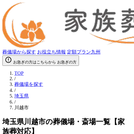
葬儀場から探す
お役立ち情報
定額プラン九州
error_outline
お急ぎの方はこちらから
お急ぎの方
TOP
/
葬儀場を探す
/
埼玉県
/
川越市
埼玉県川越市の葬儀場・斎場一覧【家
族葬対応】