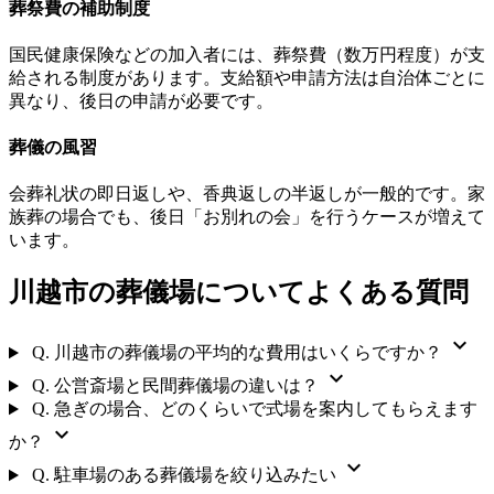
葬祭費の補助制度
国民健康保険などの加入者には、葬祭費（数万円程度）が支
給される制度があります。支給額や申請方法は自治体ごとに
異なり、後日の申請が必要です。
葬儀の風習
会葬礼状の即日返しや、香典返しの半返しが一般的です。家
族葬の場合でも、後日「お別れの会」を行うケースが増えて
います。
川越市の葬儀場についてよくある質問
expand_more
Q.
川越市の葬儀場の平均的な費用はいくらですか？
expand_more
Q.
公営斎場と民間葬儀場の違いは？
Q.
急ぎの場合、どのくらいで式場を案内してもらえます
expand_more
か？
expand_more
Q.
駐車場のある葬儀場を絞り込みたい