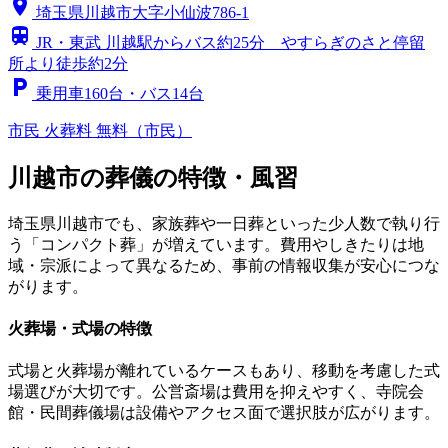
location_on
埼玉県川越市大字小仙波786-1
train
JR・東武 川越駅からバス約25分 やすらぎのさと停留
所より徒歩約2分
local_parking
乗用車160台・バス14台
市民
火葬料 無料（市民）
川越市の葬儀の特徴・風習
埼玉県川越市でも、家族葬や一日葬といった少人数で執り行
う「コンパクト葬」が増えています。費用やしきたりは地
域・宗派によって異なるため、事前の情報収集が安心につな
がります。
火葬場・式場の特徴
式場と火葬場が離れているケースもあり、移動を考慮した式
場選びが大切です。公営斎場は費用を抑えやすく、寺院会
館・民間葬儀場は設備やアクセス面で選択肢が広がります。