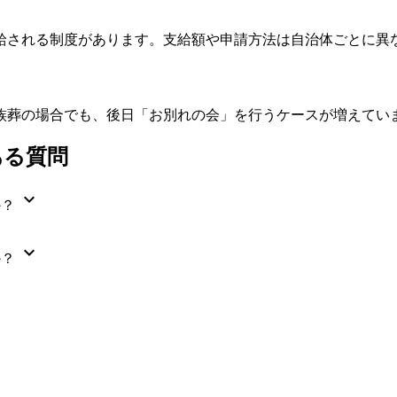
給される制度があります。支給額や申請方法は自治体ごとに異
族葬の場合でも、後日「お別れの会」を行うケースが増えてい
ある質問
expand_more
か？
expand_more
か？