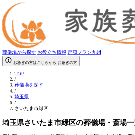
葬儀場から探す
お役立ち情報
定額プラン九州
error_outline
お急ぎの方はこちらから
お急ぎの方
TOP
/
葬儀場を探す
/
埼玉県
/
さいたま市緑区
埼玉県さいたま市緑区の葬儀場・斎場一