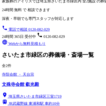
家族葬のアイリスでは埼玉県さいたま市緑区内
全2施設
の葬
24時間 無料 で 相談できます
深夜・早朝でも専門スタッフが対応します
phone
電話で相談 0120-082-029
phone
24時間 365日 受付中
0120-082-029
language
Webから無料見積もり
さいたま市緑区の葬儀場・斎場一覧
全2件
寺院会館 ・ 天台宗
文殊寺会館 叡光殿
location_on
埼玉県さいたま市緑区三室1719
train
JR武蔵野線 東浦和駅 車約10分