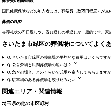
葬祭費の補助制度
国民健康保険などの加入者には、葬祭費（数万円程度）が支
葬儀の風習
会葬礼状の即日返しや、香典返しの半返しが一般的です。家
さいたま市緑区の葬儀場についてよく
Q.
さいたま市緑区の葬儀場の平均的な費用はいくらです
expand_more
Q.
公営斎場と民間葬儀場の違いは？
Q.
急ぎの場合、どのくらいで式場を案内してもらえます
expand_more
Q.
駐車場のある葬儀場を絞り込みたい
関連エリア・関連情報
埼玉県の他の市区町村