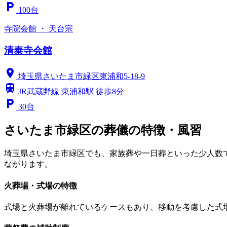
local_parking
100台
寺院会館 ・ 天台宗
清泰寺会館
location_on
埼玉県さいたま市緑区東浦和5-18-9
train
JR武蔵野線 東浦和駅 徒歩8分
local_parking
30台
さいたま市緑区の葬儀の特徴・風習
埼玉県さいたま市緑区でも、家族葬や一日葬といった少人数
ながります。
火葬場・式場の特徴
式場と火葬場が離れているケースもあり、移動を考慮した式