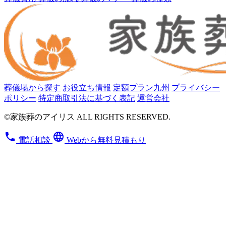
葬儀場から探す
お役立ち情報
定額プラン九州
プライバシー
ポリシー
特定商取引法に基づく表記
運営会社
©家族葬のアイリス ALL RIGHTS RESERVED.
phone
language
電話相談
Webから無料見積もり