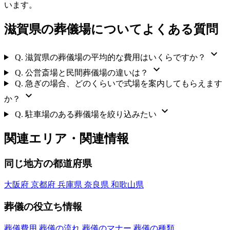
います。
滋賀県の葬儀場についてよくある質問
expand_more
Q.
滋賀県の葬儀場の平均的な費用はいくらですか？
expand_more
Q.
公営斎場と民間葬儀場の違いは？
Q.
急ぎの場合、どのくらいで式場を案内してもらえます
expand_more
か？
expand_more
Q.
駐車場のある葬儀場を絞り込みたい
関連エリア・関連情報
同じ地方の都道府県
大阪府
京都府
兵庫県
奈良県
和歌山県
葬儀の役立ち情報
葬儀費用
葬儀の流れ
葬儀のマナー
葬儀の種類