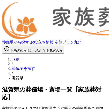
葬儀場から探す
お役立ち情報
定額プラン九州
error_outline
お急ぎの方はこちらから
お急ぎの方
TOP
/
葬儀場を探す
/
滋賀県
滋賀県の葬儀場・斎場一覧【家族葬対
応】
家族葬のアイリスでは滋賀県内
全0施設
の葬儀場をご案内し