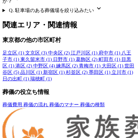
か？
expand_more
Q.
駐車場のある葬儀場を絞り込みたい
関連エリア・関連情報
東京都の他の市区町村
足立区
(1)
文京区
(3)
中央区
(2)
江戸川区
(1)
府中市
(1)
八王
子市
(1)
東久留米市
(1)
日野市
(1)
葛飾区
(2)
町田市
(1)
目黒
区
(1)
港区
(2)
中野区
(4)
練馬区
(2)
青梅市
(1)
大田区
(1)
世田
谷区
(5)
品川区
(1)
新宿区
(1)
杉並区
(2)
墨田区
(1)
立川市
(1)
日の出町
(1)
瑞穂町
(1)
葬儀の役立ち情報
葬儀費用
葬儀の流れ
葬儀のマナー
葬儀の種類