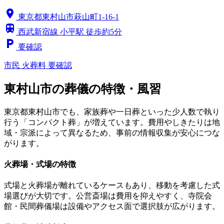
location_on
東京都東村山市萩山町1-16-1
train
西武新宿線 小平駅 徒歩約5分
local_parking
要確認
市民
火葬料 要確認
東村山市の葬儀の特徴・風習
東京都東村山市でも、家族葬や一日葬といった少人数で執り
行う「コンパクト葬」が増えています。費用やしきたりは地
域・宗派によって異なるため、事前の情報収集が安心につな
がります。
火葬場・式場の特徴
式場と火葬場が離れているケースもあり、移動を考慮した式
場選びが大切です。公営斎場は費用を抑えやすく、寺院会
館・民間葬儀場は設備やアクセス面で選択肢が広がります。