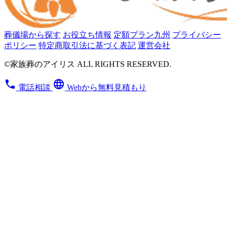
葬儀場から探す
お役立ち情報
定額プラン九州
プライバシー
ポリシー
特定商取引法に基づく表記
運営会社
©家族葬のアイリス ALL RIGHTS RESERVED.
phone
language
電話相談
Webから無料見積もり