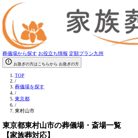
葬儀場から探す
お役立ち情報
定額プラン九州
error_outline
お急ぎの方はこちらから
お急ぎの方
TOP
/
葬儀場を探す
/
東京都
/
東村山市
東京都東村山市の葬儀場・斎場一覧
【家族葬対応】