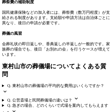
葬祭費の補助制度
国民健康保険などの加入者には、葬祭費（数万円程度）が支
給される制度があります。支給額や申請方法は自治体ごとに
異なり、後日の申請が必要です。
葬儀の風習
会葬礼状の即日返しや、香典返しの半返しが一般的です。家
族葬の場合でも、後日「お別れの会」を行うケースが増えて
います。
東村山市の葬儀場についてよくある質
問
Q.
東村山市の葬儀場の平均的な費用はいくらですか？
expand_more
expand_more
Q.
公営斎場と民間葬儀場の違いは？
Q.
急ぎの場合、どのくらいで式場を案内してもらえます
expand_more