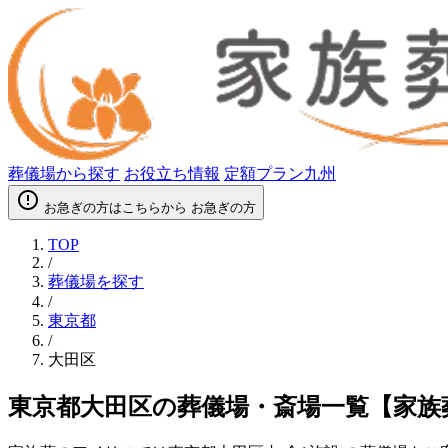
葬儀場から探す
お役立ち情報
定額プラン九州
error_outline
お急ぎの方はこちらから
お急ぎの方
TOP
/
葬儀場を探す
/
東京都
/
大田区
東京都大田区の葬儀場・斎場一覧【家族