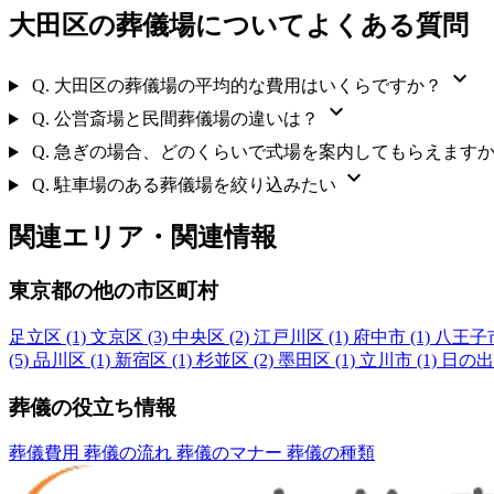
大田区の葬儀場についてよくある質問
expand_more
Q.
大田区の葬儀場の平均的な費用はいくらですか？
expand_more
Q.
公営斎場と民間葬儀場の違いは？
Q.
急ぎの場合、どのくらいで式場を案内してもらえます
expand_more
Q.
駐車場のある葬儀場を絞り込みたい
関連エリア・関連情報
東京都の他の市区町村
足立区
(1)
文京区
(3)
中央区
(2)
江戸川区
(1)
府中市
(1)
八王子
(5)
品川区
(1)
新宿区
(1)
杉並区
(2)
墨田区
(1)
立川市
(1)
日の出
葬儀の役立ち情報
葬儀費用
葬儀の流れ
葬儀のマナー
葬儀の種類