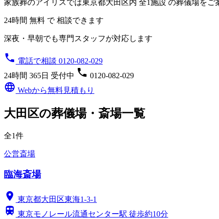
家族葬のアイリスでは東京都大田区内
全1施設
の葬儀場をご
24時間 無料 で 相談できます
深夜・早朝でも専門スタッフが対応します
phone
電話で相談 0120-082-029
phone
24時間 365日 受付中
0120-082-029
language
Webから無料見積もり
大田区の葬儀場・斎場一覧
全1件
公営斎場
臨海斎場
location_on
東京都大田区東海1-3-1
train
東京モノレール流通センター駅 徒歩約10分