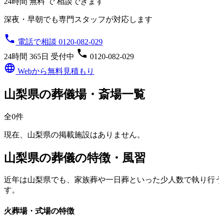
24時間 無料 で 相談できます
深夜・早朝でも専門スタッフが対応します
phone
電話で相談 0120-082-029
phone
24時間 365日 受付中
0120-082-029
language
Webから無料見積もり
山梨県の葬儀場・斎場一覧
全0件
現在、山梨県の掲載施設はありません。
山梨県の葬儀の特徴・風習
近年は山梨県でも、家族葬や一日葬といった少人数で執り行
す。
火葬場・式場の特徴