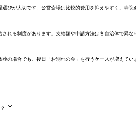
場選びが大切です。公営斎場は比較的費用を抑えやすく、寺院
給される制度があります。支給額や申請方法は各自治体で異な
族葬の場合でも、後日「お別れの会」を行うケースが増えてい
expand_more
か？