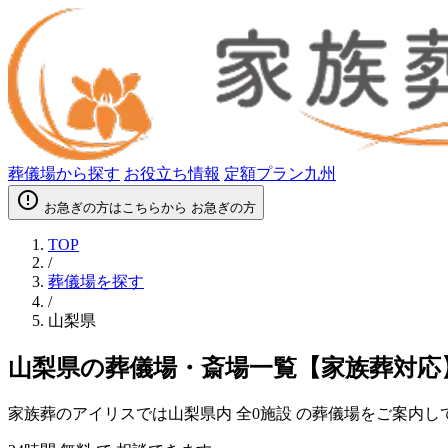
葬儀場から探す
お役立ち情報
定額プラン九州
error_outline
お急ぎの方はこちらから
お急ぎの方
TOP
/
葬儀場を探す
/
山梨県
山梨県の葬儀場・斎場一覧【家族葬対応
家族葬のアイリスでは山梨県内
全0施設
の葬儀場をご案内し