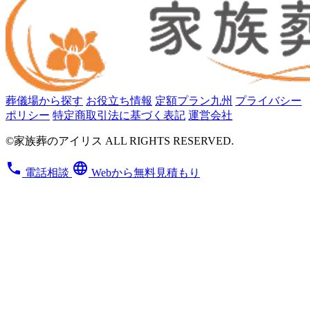
葬儀場から探す
お役立ち情報
定額プラン九州
プライバシー
ポリシー
特定商取引法に基づく表記
運営会社
©家族葬のアイリス ALL RIGHTS RESERVED.
phone
language
電話相談
Webから無料見積もり