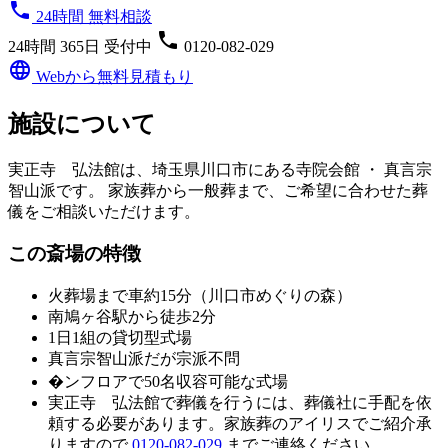
phone
24時間 無料相談
phone
24時間 365日 受付中
0120-082-029
language
Webから無料見積もり
施設について
実正寺 弘法館は、埼玉県川口市にある寺院会館 ・ 真言宗
智山派です。 家族葬から一般葬まで、ご希望に合わせた葬
儀をご相談いただけます。
この斎場の特徴
火葬場まで車約15分（川口市めぐりの森）
南鳩ヶ谷駅から徒歩2分
1日1組の貸切型式場
真言宗智山派だが宗派不問
�ンフロアで50名収容可能な式場
実正寺 弘法館
で葬儀を行うには、葬儀社に手配を依
頼する必要があります。家族葬のアイリスでご紹介承
りますので
0120-082-029
までご連絡ください。