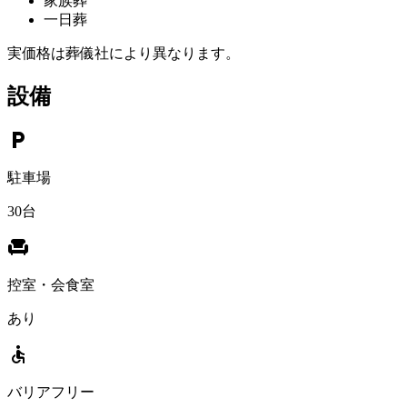
家族葬
一日葬
実価格は葬儀社により異なります。
設備
local_parking
駐車場
30台
chair
控室・会食室
あり
accessible
バリアフリー