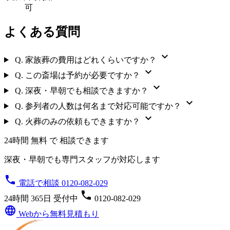
可
よくある質問
expand_more
Q.
家族葬の費用はどれくらいですか？
expand_more
Q.
この斎場は予約が必要ですか？
expand_more
Q.
深夜・早朝でも相談できますか？
expand_more
Q.
参列者の人数は何名まで対応可能ですか？
expand_more
Q.
火葬のみの依頼もできますか？
24時間 無料 で 相談できます
深夜・早朝でも専門スタッフが対応します
phone
電話で相談 0120-082-029
phone
24時間 365日 受付中
0120-082-029
language
Webから無料見積もり