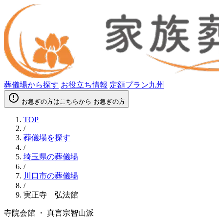
葬儀場から探す
お役立ち情報
定額プラン九州
error_outline
お急ぎの方はこちらから
お急ぎの方
TOP
/
葬儀場を探す
/
埼玉県の葬儀場
/
川口市の葬儀場
/
実正寺 弘法館
寺院会館 ・ 真言宗智山派