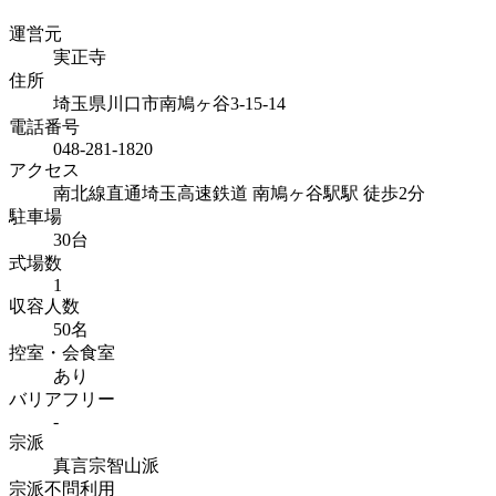
運営元
実正寺
住所
埼玉県川口市南鳩ヶ谷3-15-14
電話番号
048-281-1820
アクセス
南北線直通埼玉高速鉄道 南鳩ヶ谷駅駅 徒歩2分
駐車場
30台
式場数
1
収容人数
50名
控室・会食室
あり
バリアフリー
-
宗派
真言宗智山派
宗派不問利用