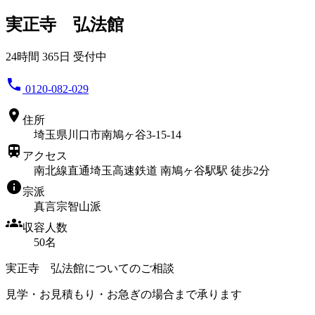
実正寺 弘法館
24時間 365日 受付中
phone
0120-082-029
location_on
住所
埼玉県川口市南鳩ヶ谷3-15-14
train
アクセス
南北線直通埼玉高速鉄道 南鳩ヶ谷駅駅 徒歩2分
info
宗派
真言宗智山派
groups
収容人数
50名
実正寺 弘法館についてのご相談
見学・お見積もり・お急ぎの場合まで承ります