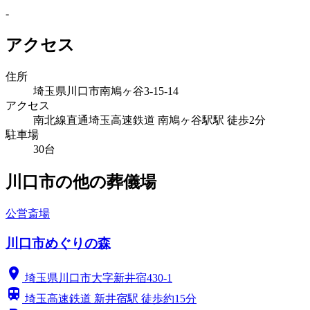
-
アクセス
住所
埼玉県川口市南鳩ヶ谷3-15-14
アクセス
南北線直通埼玉高速鉄道 南鳩ヶ谷駅駅 徒歩2分
駐車場
30台
川口市の他の葬儀場
公営斎場
川口市めぐりの森
location_on
埼玉県川口市大字新井宿430-1
train
埼玉高速鉄道 新井宿駅 徒歩約15分