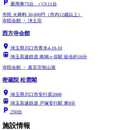
local_parking
乗用車75台、バス11台
市民
火葬料 30,000円（市内12歳以上）
寺院会館 ・ 浄土宗
西方寺会館
location_on
埼玉県川口市青木4-19-10
train
埼玉高速鉄道 南鳩ヶ谷駅 徒歩約16分
寺院会館 ・ 真言宗智山派
密蔵院 松雲閣
location_on
埼玉県川口市安行原2008
train
埼玉高速鉄道 戸塚安行駅 車8分
local_parking
250台
施設情報