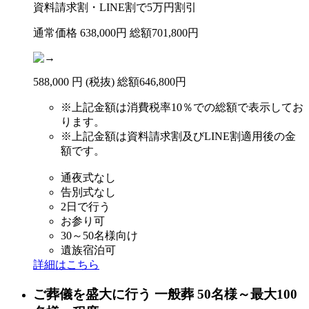
資料請求割・LINE割で
5
万円
割引
通常価格
638,000
円
総額701,800円
588
,
000
円
(税抜)
総額
646,800円
※
上記金額は消費税率10％での総額で表示してお
ります。
※
上記金額は資料請求割及びLINE割適用後の金
額です。
通夜式なし
告別式なし
2日で行う
お参り可
30～50名様向け
遺族宿泊可
詳細はこちら
ご葬儀を盛大に行う
一般葬
50名様～最大100