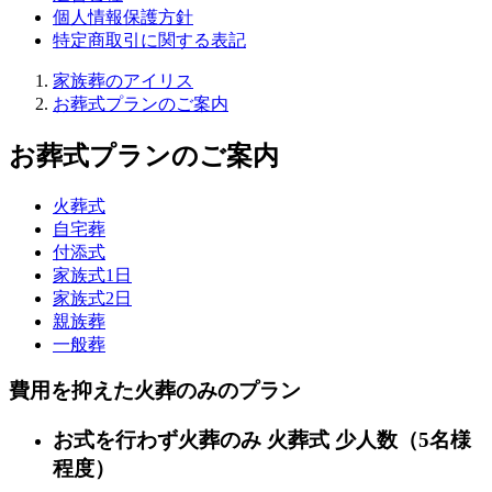
個人情報保護方針
特定商取引に関する表記
家族葬のアイリス
お葬式プランのご案内
お葬式プランのご案内
火葬式
自宅葬
付添式
家族式1日
家族式2日
親族葬
一般葬
費用を抑えた
火葬のみのプラン
お式を行わず火葬のみ
火葬式
少人数（5名様
程度）