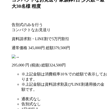
大30名様 程度
告別式のみを行う
コンパクトなお見送り
資料請求割・LINE割で
5
万円
割引
通常価格
345,000
円
総額379,500円
295
,
000
円
(税抜)
総額
324,500円
※
上記金額は消費税率10％での総額で表示してお
ります。
※
上記金額は資料請求割及びLINE割適用後の金
額です。
通夜式なし
告別式なし