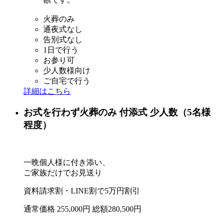
火葬のみ
通夜式なし
告別式なし
1日で行う
お参り可
少人数様向け
ご自宅で行う
詳細はこちら
お式を行わず火葬のみ
付添式
少人数（5名様
程度）
一晩個人様に付き添い、
ご家族だけでお見送り
資料請求割・LINE割で
5
万円
割引
通常価格
255,000
円
総額280,500円