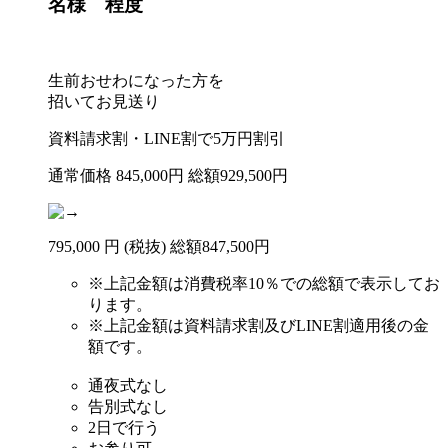
名様 程度
生前おせわになった方を
招いてお見送り
資料請求割・LINE割で
5
万円
割引
通常価格
845,000
円
総額929,500円
795
,
000
円
(税抜)
総額
847,500円
※
上記金額は消費税率10％での総額で表示してお
ります。
※
上記金額は資料請求割及びLINE割適用後の金
額です。
通夜式なし
告別式なし
2日で行う