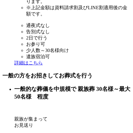
ります。
※
上記金額は資料請求割及びLINE割適用後の金
額です。
通夜式なし
告別式なし
2日で行う
お参り可
少人数～30名様向け
遺族宿泊可
詳細はこちら
一般の方をお招きして
お葬式を行う
一般的な葬儀を中規模で
親族葬
30名様～最大
50名様 程度
親族が集まって
お見送り