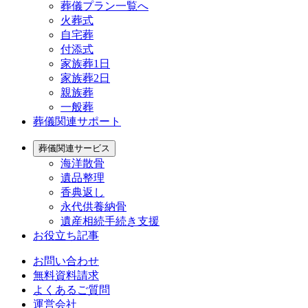
葬儀プラン一覧へ
火葬式
自宅葬
付添式
家族葬1日
家族葬2日
親族葬
一般葬
葬儀関連サポート
葬儀関連サービス
海洋散骨
遺品整理
香典返し
永代供養納骨
遺産相続手続き支援
お役立ち記事
お問い合わせ
無料資料請求
よくあるご質問
運営会社