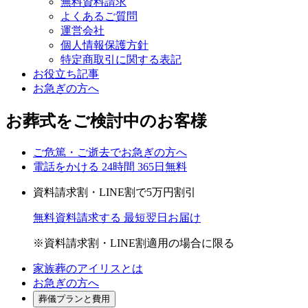
無料資料請求
よくあるご質問
運営会社
個人情報保護方針
特定商取引に関する表記
お役立ち記事
お急ぎの方へ
お葬式をご検討中のお客様
ご危篤・ご逝去で
お急ぎの方へ
電話をかける
24時間 365日無料
資料請求割・LINE割で
5
万円
割引
無料資料請求する
最短翌日お届け
※資料請求割・LINE割適用の場合に限る
家族葬のアイリスとは
お急ぎの方へ
葬儀プランと費用