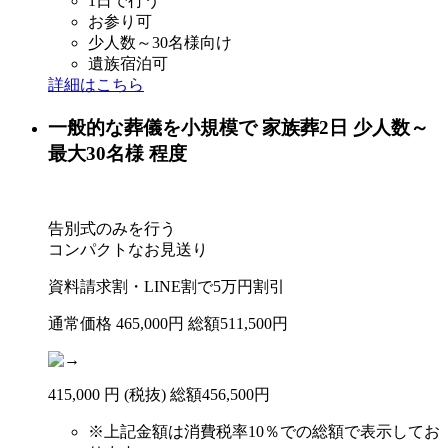
1日で行う
お参り可
少人数～30名様向け
遺族宿泊可
詳細はこちら
一般的な葬儀を小規模で
家族葬2日
少人数～
最大30名様 程度
告別式のみを行う
コンパクトなお見送り
資料請求割・LINE割で
5
万円
割引
通常価格
465,000
円
総額511,500円
415
,
000
円
(税抜)
総額
456,500円
※
上記金額は消費税率10％での総額で表示してお