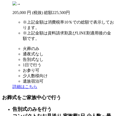
205
,
000
円
(税抜)
総額
225,500円
※
上記金額は消費税率10％での総額で表示してお
ります。
※
上記金額は資料請求割及びLINE割適用後の金
額です。
火葬のみ
通夜式なし
告別式なし
1日で行う
お参り可
少人数様向け
遺族宿泊可
詳細はこちら
お葬式をご家族中心で行う
告別式のみを行う
コンパクトなお見送り
家族葬1日
少人数～最