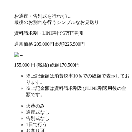
お通夜・告別式を行わずに
最後のお別れを行うシンプルなお見送り
資料請求割・LINE割で
5
万円
割引
通常価格
205,000
円
総額225,500円
155
,
000
円
(税抜)
総額
170,500円
※
上記金額は消費税率10％での総額で表示してお
ります。
※
上記金額は資料請求割及びLINE割適用後の金
額です。
火葬のみ
通夜式なし
告別式なし
1日で行う
お参り可