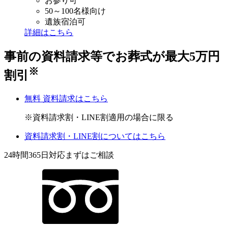
お参り可
50～100名様向け
遺族宿泊可
詳細はこちら
事前の資料請求等でお葬式が
最大
5
万円
※
割引
無料
資料請求はこちら
※資料請求割・LINE割適用の場合に限る
資料請求割・LINE割についてはこちら
24時間
365日対応
まずはご相談