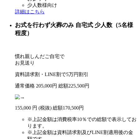
少人数様向け
詳細はこちら
お式を行わず火葬のみ
自宅式
少人数（5名様
程度）
慣れ親しんだご自宅で
お見送り
資料請求割・LINE割で
5
万円
割引
通常価格
205,000
円
総額225,500円
155
,
000
円
(税抜)
総額
170,500円
※
上記金額は消費税率10％での総額で表示してお
ります。
※
上記金額は資料請求割及びLINE割適用後の金
額です。