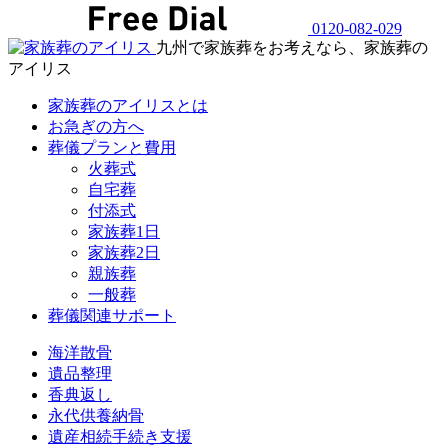
0120-082-029
九州で家族葬をお考えなら、家族葬の
アイリス
家族葬のアイリスとは
お急ぎの方へ
葬儀プランと費用
火葬式
自宅葬
付添式
家族葬1日
家族葬2日
親族葬
一般葬
葬儀関連サポート
海洋散骨
遺品整理
香典返し
永代供養納骨
遺産相続手続き支援