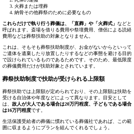
火葬または埋葬
納骨その他葬祭のために必要なもの
これらだけで執り行う葬儀は、「直葬」や「火葬式」
などと
呼ばれます。斎場を借りる費用や祭壇費用、僧侶による読経
費用などは葬祭扶助の対象となりません。
これは、そもそも葬祭扶助制度が、お金がないからといって
ご遺体を遺棄したり放置したりするなどの事態を避ける目的
で設けられているものであるためです。そのため、最低限度
の葬儀費用だけが扶助対象とされています。
葬祭扶助制度で扶助が受けられる上限額
葬祭扶助では上限額が定められており、その上限額は扶助を
受ける自治体や年度などによって異なります。目安として
は、
故人が大人である場合は20万円程度、子どもである場合
は16万円程度
です。
生活保護受給者の葬儀に慣れている葬儀社であれば、この範
囲に収まるようにプランを組んでくれるでしょう。