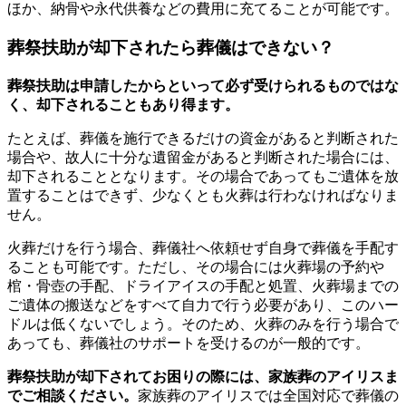
ほか、納骨や永代供養などの費用に充てることが可能です。
葬祭扶助が却下されたら葬儀はできない？
葬祭扶助は申請したからといって必ず受けられるものではな
く、却下されることもあり得ます。
たとえば、葬儀を施行できるだけの資金があると判断された
場合や、故人に十分な遺留金があると判断された場合には、
却下されることとなります。その場合であってもご遺体を放
置することはできず、少なくとも火葬は行わなければなりま
せん。
火葬だけを行う場合、葬儀社へ依頼せず自身で葬儀を手配す
ることも可能です。ただし、その場合には火葬場の予約や
棺・骨壺の手配、ドライアイスの手配と処置、火葬場までの
ご遺体の搬送などをすべて自力で行う必要があり、このハー
ドルは低くないでしょう。そのため、火葬のみを行う場合で
あっても、葬儀社のサポートを受けるのが一般的です。
葬祭扶助が却下されてお困りの際には、家族葬のアイリスま
でご相談ください。
家族葬のアイリスでは全国対応で葬儀の