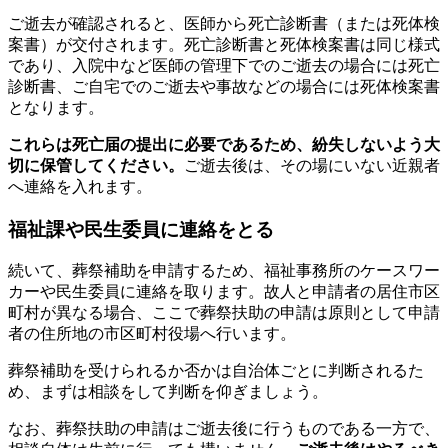
ご逝去が確認されると、医師から死亡診断書（または死体検
案書）が交付されます。死亡診断書と死体検案書は同じ様式
であり、入院中など医師の管理下でのご逝去の場合には死亡
診断書、ご自宅でのご逝去や事故などの場合には死体検案書
となります。
これらは死亡届の提出に必要であるため、紛失しないよう大
切に保管してください。
ご逝去後は、その場にいない近親者
へ連絡を入れます。
福祉課や民生委員に連絡をとる
続いて、葬祭補助を申請するため、福祉事務所のケースワー
カーや民生委員に連絡を取ります。故人と申請者の居住市区
町村が異なる場合、ここで葬祭扶助の申請は原則として申請
者の住所地の市区町村役場へ行います。
葬祭補助を受けられるか否かは自治体ごとに判断されるた
め、まずは相談をして判断を仰ぎましょう。
なお、葬祭扶助の申請はご逝去後に行うものである一方で、