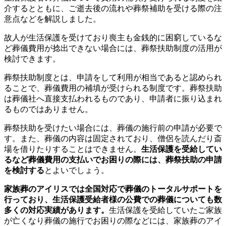
介するとともに、ご逝去後の流れや葬祭補助を受ける際の注
意点などを解説しました。
故人が生活保護を受けており喪主も金銭的に困窮しているな
ど葬儀費用が捻出できない場合には、葬祭扶助制度の活用が
検討できます。
葬祭扶助制度とは、申請をして利用が相当であると認められ
ることで、葬儀費用の補填が受けられる制度です。葬祭扶助
は葬儀社へ直接支払われるものであり、申請者に振り込まれ
るものではありません。
葬祭扶助を受けたい場合には、葬儀の施行前の申請が必要で
す。また、葬儀の内容は固定されており、僧侶を読んだり斎
場を借りたりすることはできません。
生活保護を受給してい
るなど葬儀費用の支払いでお困りの際には、葬祭扶助の申請
を検討する
とよいでしょう。
家族葬のアイリスでは全国対応で葬儀のトータルサポートを
行っており、生活保護受給者様の公費での葬儀についても数
多くの対応実績があります。
生活保護を受給していたご家族
が亡くなり葬儀の施行でお困りの際などには、家族葬のアイ