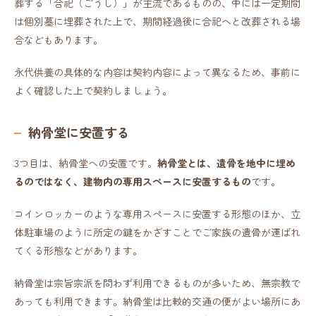
葬する「合祀（ごうし）」が主流であるものの、中には一定期間
は個別墓に埋葬された上で、期間経過後に合祀へと改葬される場
合などもあります。
永代供養の具体的な内容は契約内容によって異なるため、事前に
よく確認した上で契約しましょう。
納骨堂に安置する
3つ目は、納骨堂への安置です。
納骨堂とは、遺骨を地中に埋め
るのではなく、建物内の専用スペースに安置するもの
です。
コインロッカーのような専用スペースに安置する形態のほか、立
体駐車場のように所定の鍵をかざすことでご家族の遺骨が運ばれ
てくる形態などがあります。
納骨堂は宗旨宗派を問わず利用できるものが多いため、無宗教で
あっても利用できます。納骨堂は比較的交通の便がよい場所にあ