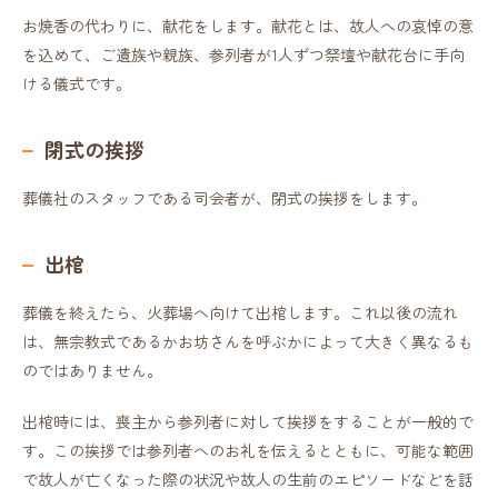
お焼香の代わりに、献花をします。献花とは、故人への哀悼の意
を込めて、ご遺族や親族、参列者が1人ずつ祭壇や献花台に手向
ける儀式です。
閉式の挨拶
葬儀社のスタッフである司会者が、閉式の挨拶をします。
出棺
葬儀を終えたら、火葬場へ向けて出棺します。これ以後の流れ
は、無宗教式であるかお坊さんを呼ぶかによって大きく異なるも
のではありません。
出棺時には、喪主から参列者に対して挨拶をすることが一般的で
す。この挨拶では参列者へのお礼を伝えるとともに、可能な範囲
で故人が亡くなった際の状況や故人の生前のエピソードなどを話