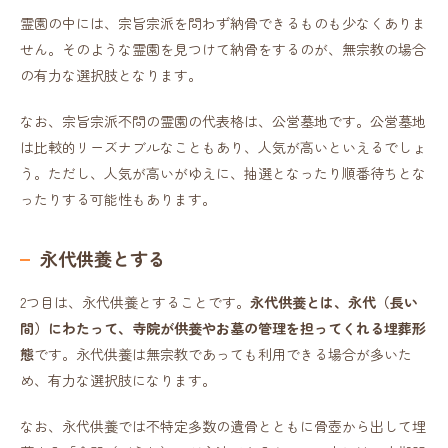
霊園の中には、宗旨宗派を問わず納骨できるものも少なくありま
せん。そのような霊園を見つけて納骨をするのが、無宗教の場合
の有力な選択肢となります。
なお、宗旨宗派不問の霊園の代表格は、公営墓地です。公営墓地
は比較的リーズナブルなこともあり、人気が高いといえるでしょ
う。ただし、人気が高いがゆえに、抽選となったり順番待ちとな
ったりする可能性もあります。
永代供養とする
2つ目は、永代供養とすることです。
永代供養とは、永代（長い
間）にわたって、寺院が供養やお墓の管理を担ってくれる埋葬形
態
です。永代供養は無宗教であっても利用できる場合が多いた
め、有力な選択肢になります。
なお、永代供養では不特定多数の遺骨とともに骨壺から出して埋