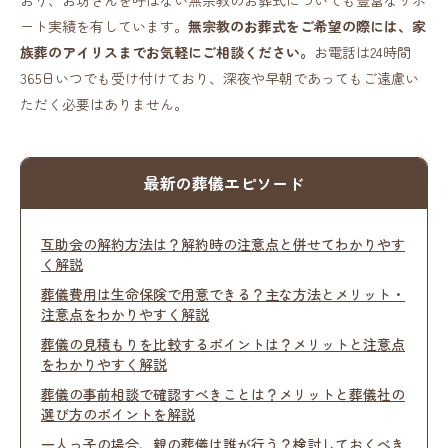
おり、お坊さんを呼ばない無宗教のお葬式についても豊富なサポ
ート実績を有しています。
無宗教のお葬式をご希望の際には、家
族葬のアイリスまでお気軽にご相談ください。
お電話は24時間
365日いつでも受け付けており、深夜や早朝であってもご遠慮い
ただく必要はありません。
最新の葬儀エピソード
互助会の解約方法は？解約時の注意点と併せてわかりやす
く解説
葬儀費用は生命保険で用意できる？主な方法とメリット・
注意点をわかりやすく解説
葬儀の見積もりを比較するポイントは？メリットと注意点
をわかりやすく解説
葬儀の事前相談で確認すべきことは？メリットと葬儀社の
選び方のポイントを解説
一人っ子の場合、親の葬儀は誰が行う？検討しておくべき